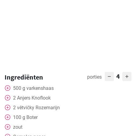
4
Ingrediënten
porties
500
g
varkenshaas
2
Anjers
Knoflook
2
větvičky
Rozemarijn
100
g
Boter
zout