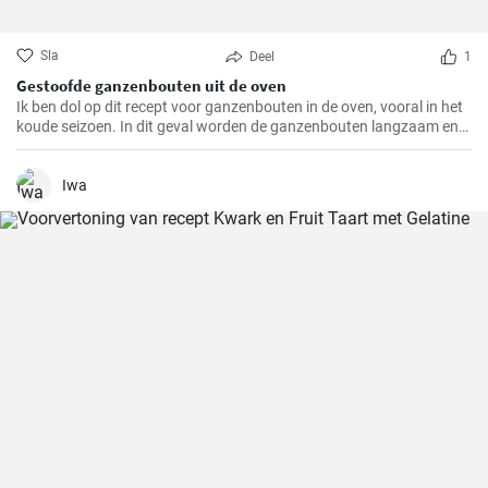
Sla
Deel
1
Gestoofde ganzenbouten uit de oven
Ik ben dol op dit recept voor ganzenbouten in de oven, vooral in het
koude seizoen. In dit geval worden de ganzenbouten langzaam en
zachtjes geroosterd in de oven, waardoor ze bijzonder mals en
sappig worden. Een echte traktatie voor het gehemelte en altijd een
hoogtepunt op mijn menu.
Iwa