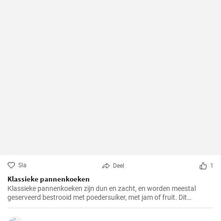
Sla
Deel
1
Klassieke pannenkoeken
Klassieke pannenkoeken zijn dun en zacht, en worden meestal
geserveerd bestrooid met poedersuiker, met jam of fruit. Dit
eenvoudige gerecht is een populaire keuze voor het ontbijt, de lunch
of dessert. Pannenkoeken kunnen ook gevuld worden met zoete of