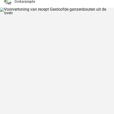
hartige vullingen naar smaak.
Gretarezepte