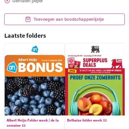
Gemalen peper
Toevoegen aan boodschappenlijstje
Laatste folders
Albert Heijn Folder week / de la
Delhaize folder week 32
semaine 32