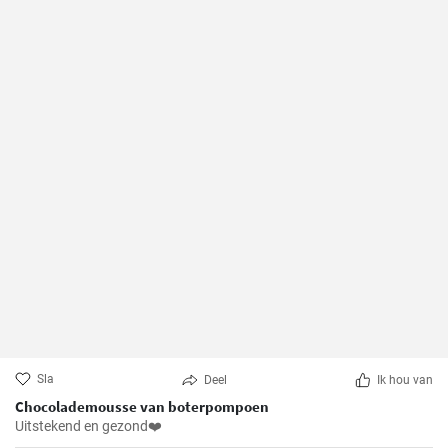
Sla
Deel
Ik hou van
Chocolademousse van boterpompoen
Uitstekend en gezond❤️