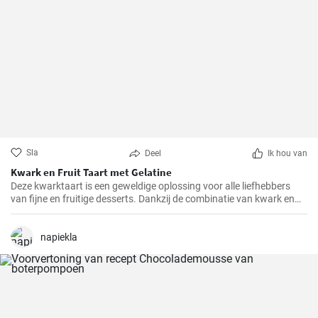
Sla
Deel
Ik hou van
Kwark en Fruit Taart met Gelatine
Deze kwarktaart is een geweldige oplossing voor alle liefhebbers
van fijne en fruitige desserts. Dankzij de combinatie van kwark en
verschillende soorten fruit, heeft het niet alleen een geweldige
smaak, maar is het ook redelijk gezond.
napiekla