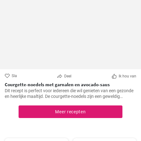
Sla
Deel
Ik hou van
Courgette-noedels met garnalen en avocado-saus
Dit recept is perfect voor iedereen die wil genieten van een gezonde
en heerlijke maaltijd. De courgette-noedels zijn een geweldig
alternatief voor traditionele pasta, terwijl de garnalen en de
avocado-saus een verfrissende en bevredigende smaak toevoegen.
Meer recepten