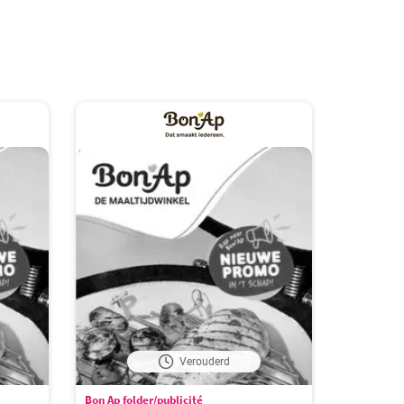
Verouderd
Bon Ap folder/publicité