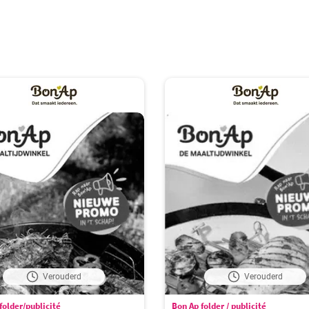
Verouderd
Verouderd
folder/publicité
Bon Ap folder / publicité