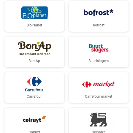
BioPlanet
bofrost
Bon Ap
Buurtslagers
Carrefour
Carrefour market
Colruyt
Delhaize