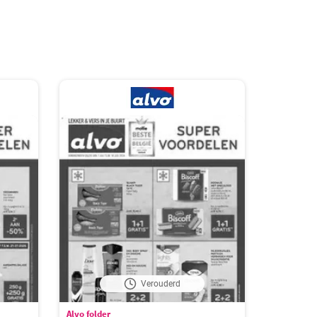
Verouderd
Alvo folder