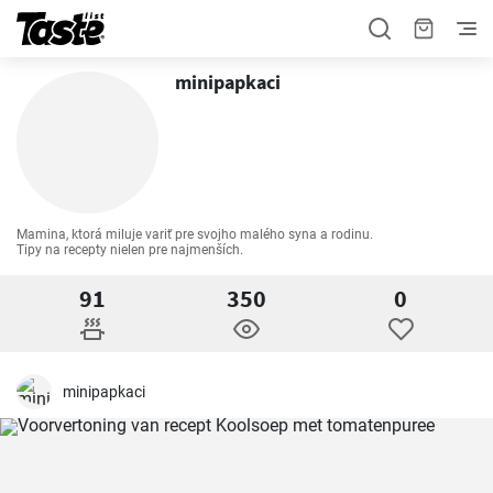
minipapkaci
Mamina, ktorá miluje variť pre svojho malého syna a rodinu. 

Tipy na recepty nielen pre najmenších.
91
350
0
minipapkaci