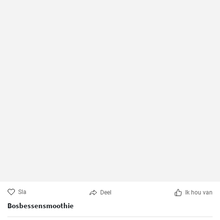
Sla
Deel
Ik hou van
Bosbessensmoothie