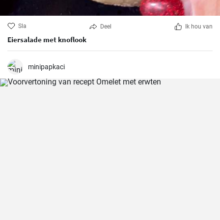
Sla
Deel
Ik hou van
Eiersalade met knoflook
minipapkaci