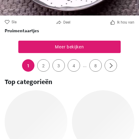
Sla
Deel
Ik hou van
Pruimentaartjes
Meer bekijken
...
1
2
3
4
8
Top categorieën