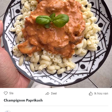
Sla
Deel
Ik hou van
Champignon Paprikash