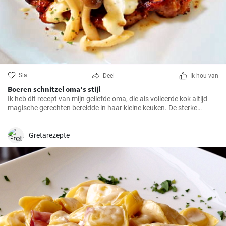
Sla
Deel
Ik hou van
Boeren schnitzel oma's stijl
Ik heb dit recept van mijn geliefde oma, die als volleerde kok altijd
magische gerechten bereidde in haar kleine keuken. De sterke
smaken en knapperige paneerlaag van de BauernSchnitzel maken
dit gerecht tot mijn absolute favoriet. En het beste eraan is dat het
zo makkelijk te bereiden is dat het ook in jouw keuken een compleet
Gretarezepte
succes zal zijn.