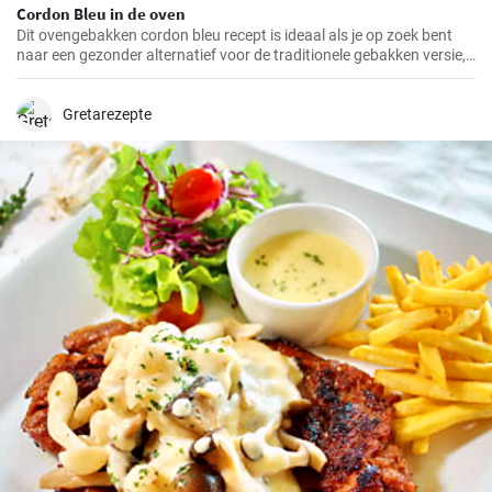
Cordon Bleu in de oven
Dit ovengebakken cordon bleu recept is ideaal als je op zoek bent
naar een gezonder alternatief voor de traditionele gebakken versie,
maar toch wilt genieten van de heerlijke smaak en textuur van
cordon bleu. Ik heb dit recept op verschillende familiebijeenkomsten
gemaakt en het werd elke keer toegejuicht, en ik weet zeker dat het
Gretarezepte
bij jou thuis ook in de smaak zal vallen!