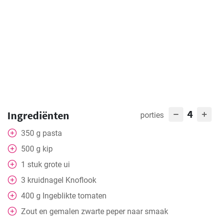
4
Ingrediënten
porties
350
g
pasta
500
g
kip
1
stuk
grote ui
3
kruidnagel
Knoflook
400
g
Ingeblikte tomaten
Zout en gemalen zwarte peper naar smaak