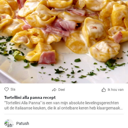
Sla
Deel
Ik hou van
Tortellini alla panna recept
"Tortellini Alla Panna" is een van mijn absolute lievelingsgerechten
uit de Italiaanse keuken, die ik al ontelbare keren heb klaargemaakt
voor familie en vrienden. Deze romige pasta met de smaak van
prosciutto en parmezaan zal gegarandeerd in de smaak vallen bij
elk gehemelte. Ik kan de combinatie van zachte tortellini,
Patush