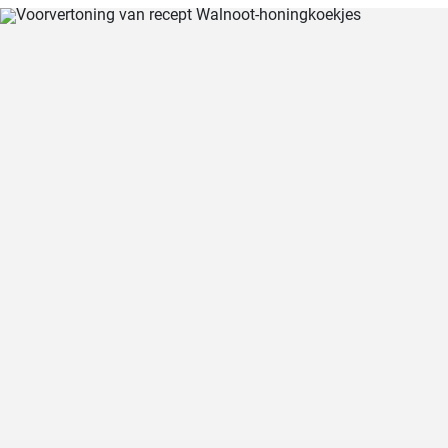
fluweelzachte room en de hartige toets van prosciutto in iets minder
dan 30 minuten maken, een echte traktatie voor pastaliefhebbers!