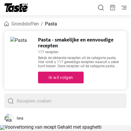
Grondstoffen
Pasta
Pasta - smakelijke en eenvoudige
recepten
117 recepten
Bekijk de lekkerste recepten uit de categorie pasta.
Hier vindt u 117 geweldige recepten waaruit u zeker
kunt kiezen. Deze recepten uit de categorie pasta
kunt u in 10 - 120 minuten maken. Bij elk recept
vindt u naast de ingrediënten en de procedure ook
Ik wil volgen
de geschatte bereidingstijd en het aantal porties.
Bekijk bijvoorbeeld onze favoriete recepten -
Tortellini
alla panna recept
,
Spaghetti carbonara zonder
eieren
,
Aardappelknoedels zoals bij oma
,
Pasta met
daslook
- perfect voor liefhebbers van goed eten. Eet
smakelijk!
Iwa