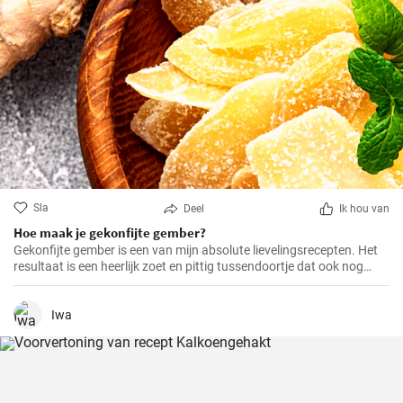
Sla
Deel
Ik hou van
Hoe maak je gekonfijte gember?
Gekonfijte gember is een van mijn absolute lievelingsrecepten. Het
resultaat is een heerlijk zoet en pittig tussendoortje dat ook nog
eens goed is voor je spijsvertering. Het is helemaal zelfgemaakt en
smaakt veel beter dan de versie uit de winkel. Het is heel makkelijk te
maken, je hebt alleen een beetje geduld en tijd nodig.
Iwa