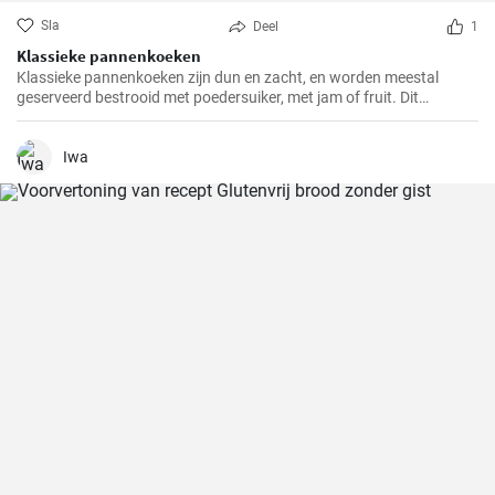
Sla
Deel
1
Klassieke pannenkoeken
Klassieke pannenkoeken zijn dun en zacht, en worden meestal
geserveerd bestrooid met poedersuiker, met jam of fruit. Dit
eenvoudige gerecht is een populaire keuze voor het ontbijt, de lunch
of dessert. Pannenkoeken kunnen ook gevuld worden met zoete of
hartige vullingen naar smaak.
Iwa