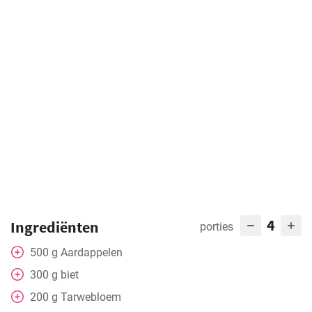
4
Ingrediënten
porties
500
g
Aardappelen
300
g
biet
200
g
Tarwebloem