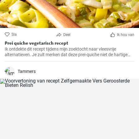
Sla
Deel
Ik hou van
Prei quiche vegetarisch recept
Ik ontdekte dit recept tijdens mijn zoektocht naar vleesvrije
alternatieven. Je zult merken dat deze prei-quiche niet de hartige
smaak mist van versies met vlees. Het is makkelijk te maken en
ideaal voor een gezonde lunch of avondmaaltijd en gemakkelijk van
tevoren klaar te maken. Daarom is dit recept al jaren een van mijn
Tammers
favorieten.