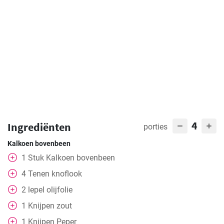
4
Ingrediënten
porties
Kalkoen bovenbeen
1
Stuk
Kalkoen bovenbeen
4
Tenen
knoflook
2
lepel
olijfolie
1
Knijpen
zout
1
Knijpen
Peper