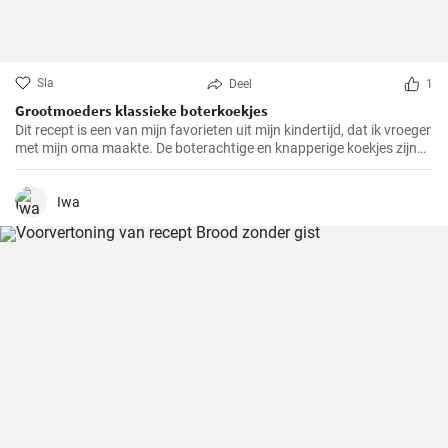
Sla
Deel
1
Grootmoeders klassieke boterkoekjes
Dit recept is een van mijn favorieten uit mijn kindertijd, dat ik vroeger
met mijn oma maakte. De boterachtige en knapperige koekjes zijn
niet alleen makkelijk te maken, maar brengen ook diepe
herinneringen terug en maken het tot een speciale traktatie. We
hebben het recept door de jaren heen zorgvuldig verfijnd en hopen
Iwa
dat je er net zo van zult genieten als wij altijd doen.