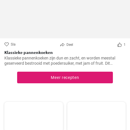
Sla
Deel
1
Klassieke pannenkoeken
Klassieke pannenkoeken zijn dun en zacht, en worden meestal
geserveerd bestrooid met poedersuiker, met jam of fruit. Dit
eenvoudige gerecht is een populaire keuze voor het ontbijt, de lunch
of dessert. Pannenkoeken kunnen ook gevuld worden met zoete of
Meer recepten
hartige vullingen naar smaak.