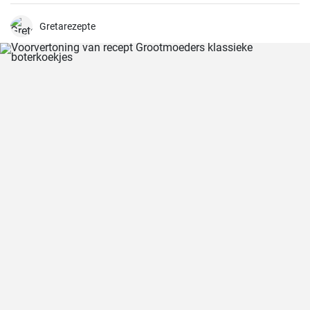
geitenkaas en knapperig geroosterde noten biedt niet alleen een
buitengewone smaakervaring, maar is ook een visueel hoogtepunt.
Ik heb dit recept al zo vaak gemaakt voor mijn familie en vrienden en
Gretarezepte
het krijgt altijd lovende kritieken.