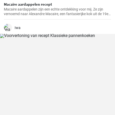
Macaire aardappelen recept
Macaire aardappelen zijn een echte ontdekking voor mij. Ze zijn
vernoemd naar Alexandre Macaire, een fantasierijke kok uit de 19e
eeuw. Dit heerlijke aardappelgerecht is eigenlijk heel eenvoudig en er
zijn maar een paar ingrediënten voor nodig. Het is mijn favoriete
gerecht om in het weekend met mijn gezin te koken, wanneer we
Iwa
allemaal de tijd kunnen nemen om samen van een maaltijd te
genieten. Met een beetje oefening heb je in een mum van tijd een
lekker bijgerechtrecept in je kookrepertoire!