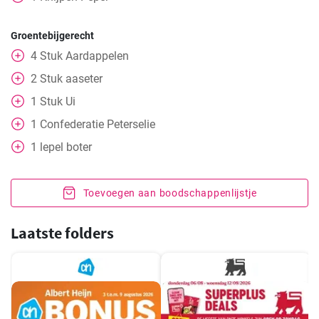
Groentebijgerecht
4
Stuk
Aardappelen
2
Stuk
aaseter
1
Stuk
Ui
1
Confederatie
Peterselie
1
lepel
boter
Toevoegen aan boodschappenlijstje
Laatste folders