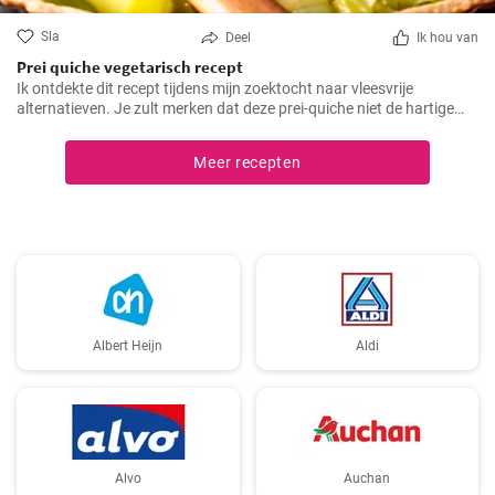
Sla
Deel
Ik hou van
Prei quiche vegetarisch recept
Ik ontdekte dit recept tijdens mijn zoektocht naar vleesvrije
alternatieven. Je zult merken dat deze prei-quiche niet de hartige
smaak mist van versies met vlees. Het is makkelijk te maken en
ideaal voor een gezonde lunch of avondmaaltijd en gemakkelijk van
Meer recepten
tevoren klaar te maken. Daarom is dit recept al jaren een van mijn
favorieten.
Albert Heijn
Aldi
Alvo
Auchan