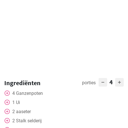
4
Ingrediënten
porties
4
Ganzenpoten
1
Ui
2
aaseter
2
Stalk
selderij