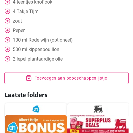
4
teentjes knoflook
4
Takje
Tijm
zout
Peper
100
ml
Rode wijn (optioneel)
500
ml
kippenbouillon
2
lepel
plantaardige olie
Toevoegen aan boodschappenlijstje
Laatste folders