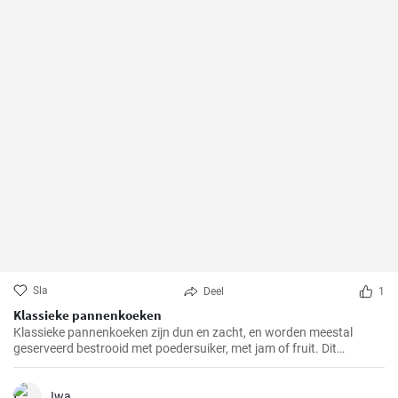
Sla
Deel
1
Klassieke pannenkoeken
Klassieke pannenkoeken zijn dun en zacht, en worden meestal
geserveerd bestrooid met poedersuiker, met jam of fruit. Dit
eenvoudige gerecht is een populaire keuze voor het ontbijt, de lunch
of dessert. Pannenkoeken kunnen ook gevuld worden met zoete of
hartige vullingen naar smaak.
Iwa