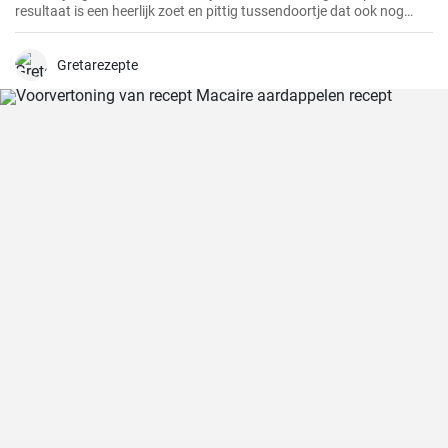
resultaat is een heerlijk zoet en pittig tussendoortje dat ook nog
eens goed is voor je spijsvertering. Het is helemaal zelfgemaakt en
smaakt veel beter dan de versie uit de winkel. Het is heel makkelijk te
maken, je hebt alleen een beetje geduld en tijd nodig.
Gretarezepte