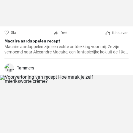
Sla
Deel
Ik hou van
Macaire aardappelen recept
Macaire aardappelen zijn een echte ontdekking voor mij. Ze zijn
vernoemd naar Alexandre Macaire, een fantasierijke kok uit de 19e
eeuw. Dit heerlijke aardappelgerecht is eigenlijk heel eenvoudig en er
zijn maar een paar ingrediënten voor nodig. Het is mijn favoriete
gerecht om in het weekend met mijn gezin te koken, wanneer we
Tammers
allemaal de tijd kunnen nemen om samen van een maaltijd te
genieten. Met een beetje oefening heb je in een mum van tijd een
lekker bijgerechtrecept in je kookrepertoire!