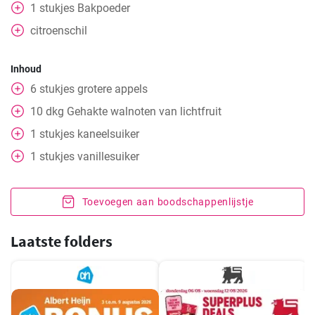
1
stukjes
Bakpoeder
citroenschil
Inhoud
6
stukjes
grotere appels
10
dkg
Gehakte walnoten van lichtfruit
1
stukjes
kaneelsuiker
1
stukjes
vanillesuiker
Toevoegen aan boodschappenlijstje
Laatste folders