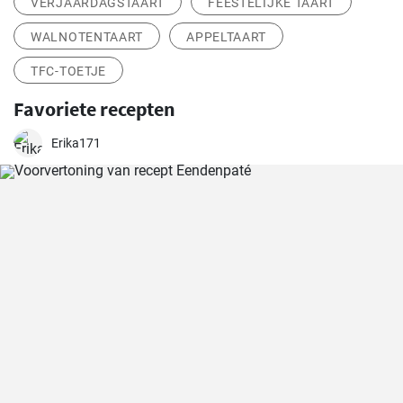
VERJAARDAGSTAART
FEESTELIJKE TAART
WALNOTENTAART
APPELTAART
TFC-TOETJE
Favoriete recepten
Erika171