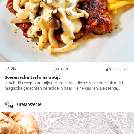
Sla
Deel
Ik hou van
Boeren schnitzel oma's stijl
Ik heb dit recept van mijn geliefde oma, die als volleerde kok altijd
magische gerechten bereidde in haar kleine keuken. De sterke
smaken en knapperige paneerlaag van de BauernSchnitzel maken
dit gerecht tot mijn absolute favoriet. En het beste eraan is dat het
zo makkelijk te bereiden is dat het ook in jouw keuken een compleet
Gretarezepte
succes zal zijn.