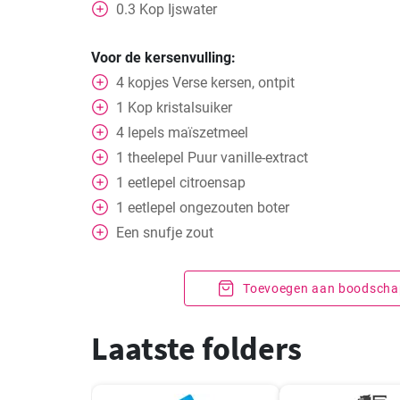
0.3
Kop
Ijswater
Voor de kersenvulling:
4
kopjes
Verse kersen, ontpit
1
Kop
kristalsuiker
4
lepels
maïszetmeel
1
theelepel
Puur vanille-extract
1
eetlepel
citroensap
1
eetlepel
ongezouten boter
Een snufje zout
Toevoegen aan boodschap
Laatste folders