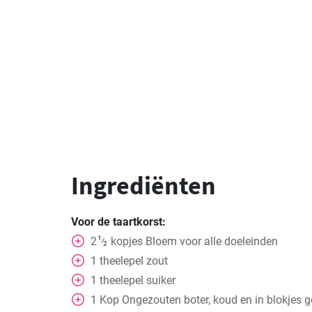
Ingrediënten
Voor de taartkorst:
1
2
kopjes
Bloem voor alle doeleinden
⁄
2
1
theelepel
zout
1
theelepel
suiker
1
Kop
Ongezouten boter, koud en in blokjes 