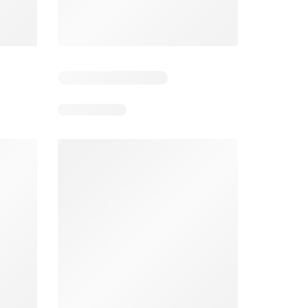
 3
Resterende dagen: 2
Resterende dagen: 3
Aldi folder week 32
Intermarché folder week 32
026
03/08/2026 - 08/08/2026
04/08/2026 - 09/08/2026