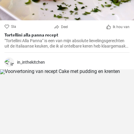
Sla
Deel
Ik hou van
Tortellini alla panna recept
"Tortellini Alla Panna" is een van mijn absolute lievelingsgerechten
uit de Italiaanse keuken, die ik al ontelbare keren heb klaargemaakt
voor familie en vrienden. Deze romige pasta met de smaak van
prosciutto en parmezaan zal gegarandeerd in de smaak vallen bij
elk gehemelte. Ik kan de combinatie van zachte tortellini,
in_inthekitchen
fluweelzachte room en de hartige toets van prosciutto in iets minder
dan 30 minuten maken, een echte traktatie voor pastaliefhebbers!