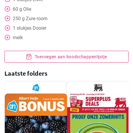
60
g
Olie
250
g
Zure room
1
stukjes
Dooier
melk
Toevoegen aan boodschappenlijstje
Laatste folders