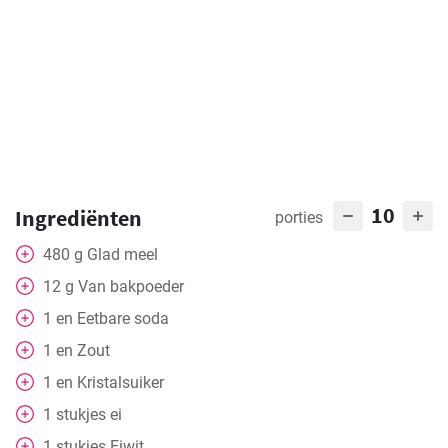
10
Ingrediënten
porties
480
g
Glad meel
12
g
Van bakpoeder
1
en
Eetbare soda
1
en
Zout
1
en
Kristalsuiker
1
stukjes
ei
1
stukjes
Eiwit