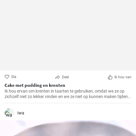
Sla
Deel
Ik hou van
Cake met pudding en krenten
Ik hou ervan om krenten in taarten te gebruiken, omdat we ze op
zichzelf niet zo lekker vinden en we ze niet op kunnen maken tijdens
het seizoen. Als je er veel hebt, probeer dan deze bakplaatcake met
chocoladepudding. Het deeg is ook interessant omdat het griesmeel
bevat.
Iwa