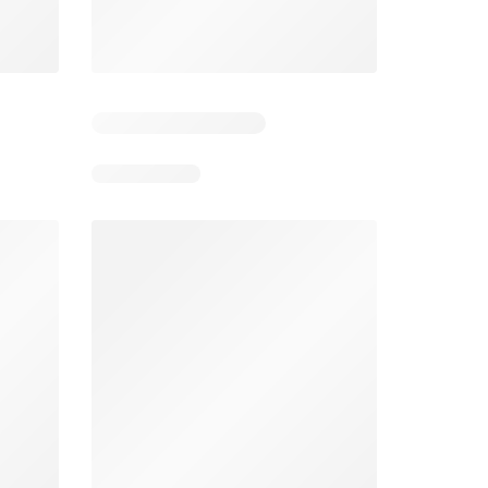
 2
Resterende dagen: 1
Resterende dagen: 2
Aldi folder week 32
Intermarché folder week 32
026
03/08/2026 - 08/08/2026
04/08/2026 - 09/08/2026