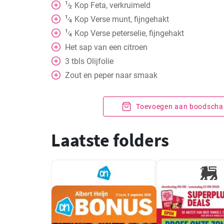
1
Kop
Feta, verkruimeld
⁄
2
1
Kop
Verse munt, fijngehakt
⁄
4
1
Kop
Verse peterselie, fijngehakt
⁄
4
Het sap van een citroen
3
tbls
Olijfolie
Zout en peper naar smaak
Toevoegen aan boodschap
Laatste folders