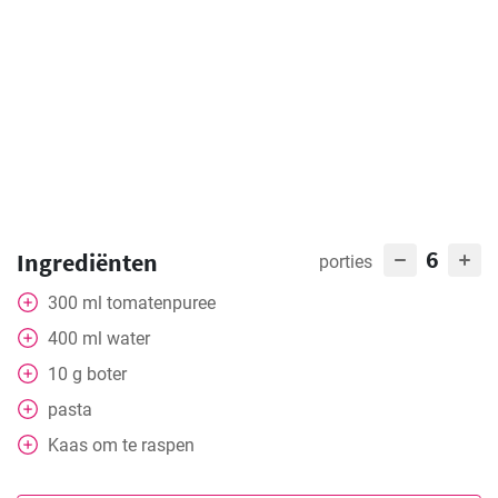
6
Ingrediënten
porties
300
ml
tomatenpuree
400
ml
water
10
g
boter
pasta
Kaas om te raspen