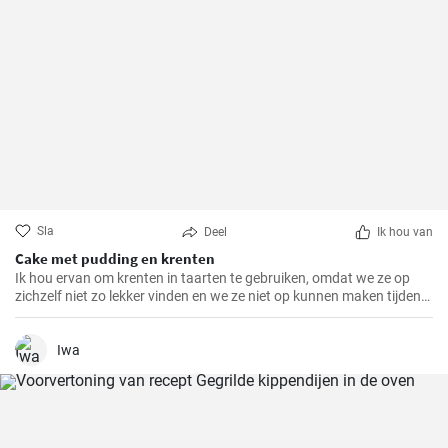
Sla
Deel
Ik hou van
Cake met pudding en krenten
Ik hou ervan om krenten in taarten te gebruiken, omdat we ze op
zichzelf niet zo lekker vinden en we ze niet op kunnen maken tijdens
het seizoen. Als je er veel hebt, probeer dan deze bakplaatcake met
chocoladepudding. Het deeg is ook interessant omdat het griesmeel
bevat.
Iwa