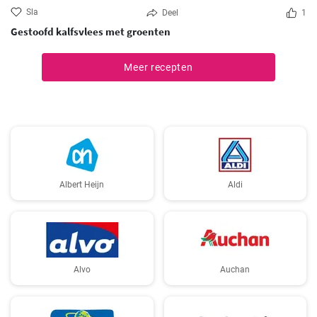
Sla
Deel
1
Gestoofd kalfsvlees met groenten
Meer recepten
Albert Heijn
Aldi
Alvo
Auchan