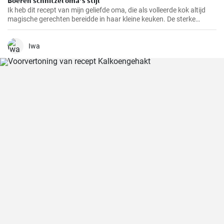
Boeren schnitzel oma's stijl
Ik heb dit recept van mijn geliefde oma, die als volleerde kok altijd
magische gerechten bereidde in haar kleine keuken. De sterke
smaken en knapperige paneerlaag van de BauernSchnitzel maken
dit gerecht tot mijn absolute favoriet. En het beste eraan is dat het
zo makkelijk te bereiden is dat het ook in jouw keuken een compleet
Iwa
succes zal zijn.