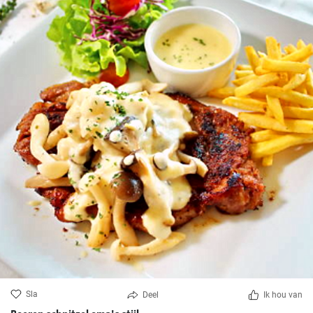
Sla
Deel
Ik hou van