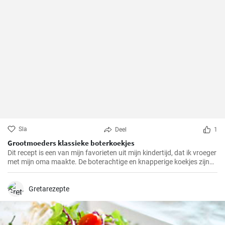
Sla
Deel
1
Grootmoeders klassieke boterkoekjes
Dit recept is een van mijn favorieten uit mijn kindertijd, dat ik vroeger
met mijn oma maakte. De boterachtige en knapperige koekjes zijn
niet alleen makkelijk te maken, maar brengen ook diepe
herinneringen terug en maken het tot een speciale traktatie. We
hebben het recept door de jaren heen zorgvuldig verfijnd en hopen
Gretarezepte
dat je er net zo van zult genieten als wij altijd doen.