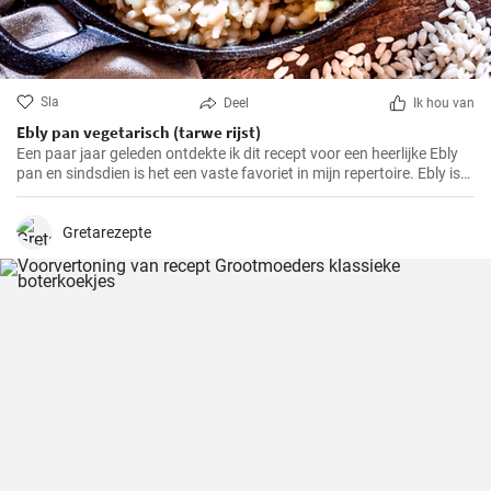
Sla
Deel
Ik hou van
Ebly pan vegetarisch (tarwe rijst)
Een paar jaar geleden ontdekte ik dit recept voor een heerlijke Ebly
pan en sindsdien is het een vaste favoriet in mijn repertoire. Ebly is
een tarweproduct zoals rijst dat een voedzame en smaakvolle
toevoeging is aan veel gerechten. Gecombineerd met verse
groenten en kruiden maakt het een eenvoudig maar heerlijk
Gretarezepte
roerbakgerecht waar het hele gezin dol op zal zijn.