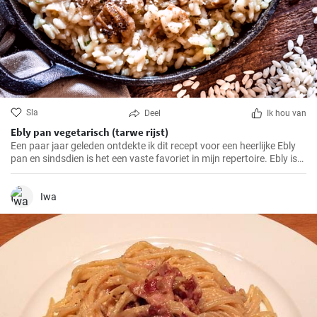
Sla
Deel
Ik hou van
Ebly pan vegetarisch (tarwe rijst)
Een paar jaar geleden ontdekte ik dit recept voor een heerlijke Ebly
pan en sindsdien is het een vaste favoriet in mijn repertoire. Ebly is
een tarweproduct zoals rijst dat een voedzame en smaakvolle
toevoeging is aan veel gerechten. Gecombineerd met verse
groenten en kruiden maakt het een eenvoudig maar heerlijk
Iwa
roerbakgerecht waar het hele gezin dol op zal zijn.