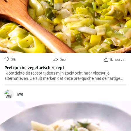
Sla
Deel
Ik hou van
Prei quiche vegetarisch recept
Ik ontdekte dit recept tijdens mijn zoektocht naar vleesvrije
alternatieven. Je zult merken dat deze prei-quiche niet de hartige
smaak mist van versies met vlees. Het is makkelijk te maken en
ideaal voor een gezonde lunch of avondmaaltijd en gemakkelijk van
tevoren klaar te maken. Daarom is dit recept al jaren een van mijn
Iwa
favorieten.