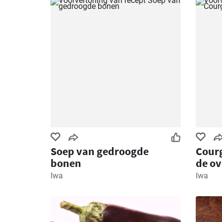
Soep van gedroogde
Courg
bonen
de o
Iwa
Iwa