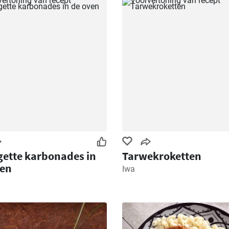
ette karbonades in
Tarwekroketten
ven
Iwa