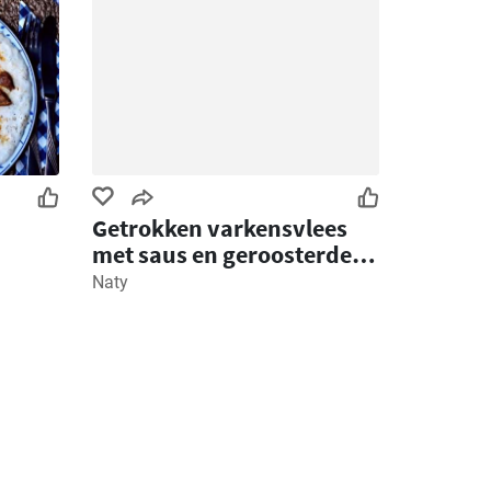
Getrokken varkensvlees
met saus en geroosterde
aardappelschijfjes
Naty