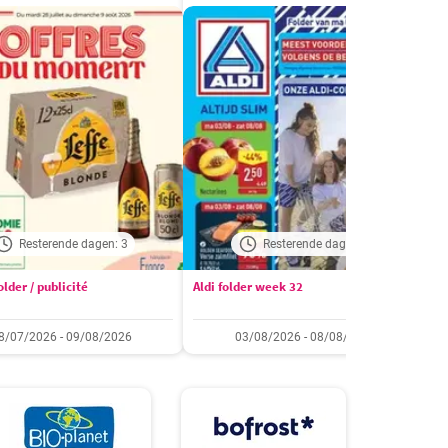
Resterende dagen: 3
Resterende dagen: 2
lder / publicité
Aldi folder week 32
I
8/07/2026 - 09/08/2026
03/08/2026 - 08/08/2026