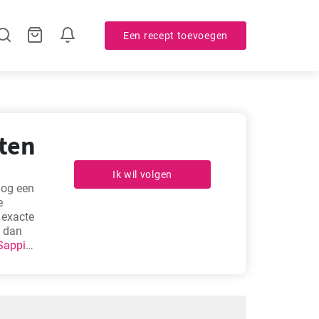
Een recept toevoegen
pten
Ik wil volgen
nog een
e
 exacte
k dan
Sappige