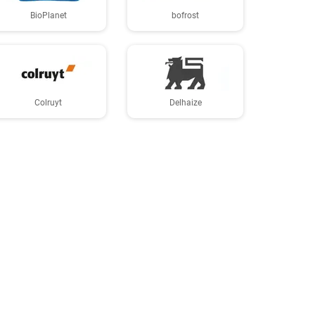
BioPlanet
bofrost
Colruyt
Delhaize