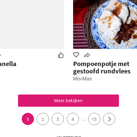
nella
Pompoenpotje met
gestoofd rundvlees
Mis-Mas
Meer bekijken
...
1
2
3
4
13