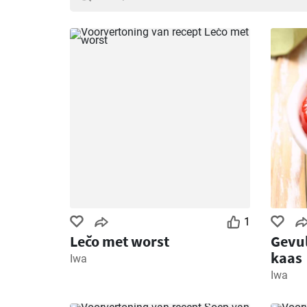
1
Lečo met worst
Gevul
kaas
Iwa
Iwa