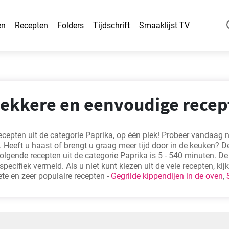
en
Recepten
Folders
Tijdschrift
Smaaklijst TV
 lekkere en eenvoudige rece
ecepten uit de categorie Paprika, op één plek! Probeer vandaag 
 Heeft u haast of brengt u graag meer tijd door in de keuken? D
volgende recepten uit de categorie Paprika is 5 - 540 minuten. De
t specifiek vermeld. Als u niet kunt kiezen uit de vele recepten, kij
ete en zeer populaire recepten -
Gegrilde kippendijen in de oven
,
en
,
Kip met groenten in tomatensaus
,
Koude pastasalade
.