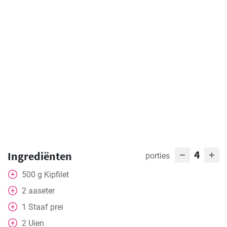
4
Ingrediënten
porties
500
g
Kipfilet
2
aaseter
1
Staaf
prei
2
Uien