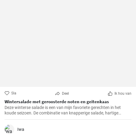
Sla
Deel
Ik hou van
Wintersalade met geroosterde noten en geitenkaas
Deze winterse salade is een van mijn favoriete gerechten in het
koude seizoen. De combinatie van knapperige salade, hartige
geitenkaas en knapperig geroosterde noten biedt niet alleen een
buitengewone smaakervaring, maar is ook een visueel hoogtepunt.
Ik heb dit recept al zo vaak gemaakt voor mijn familie en vrienden en
Iwa
het krijgt altijd lovende kritieken.