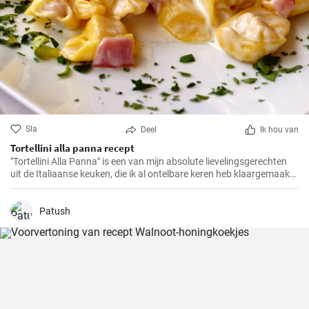
Sla
Deel
Ik hou van
Tortellini alla panna recept
"Tortellini Alla Panna" is een van mijn absolute lievelingsgerechten
uit de Italiaanse keuken, die ik al ontelbare keren heb klaargemaakt
voor familie en vrienden. Deze romige pasta met de smaak van
prosciutto en parmezaan zal gegarandeerd in de smaak vallen bij
elk gehemelte. Ik kan de combinatie van zachte tortellini,
Patush
fluweelzachte room en de hartige toets van prosciutto in iets minder
dan 30 minuten maken, een echte traktatie voor pastaliefhebbers!