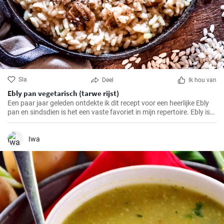
Sla
Deel
Ik hou van
Ebly pan vegetarisch (tarwe rijst)
Een paar jaar geleden ontdekte ik dit recept voor een heerlijke Ebly
pan en sindsdien is het een vaste favoriet in mijn repertoire. Ebly is
een tarweproduct zoals rijst dat een voedzame en smaakvolle
toevoeging is aan veel gerechten. Gecombineerd met verse
groenten en kruiden maakt het een eenvoudig maar heerlijk
Iwa
roerbakgerecht waar het hele gezin dol op zal zijn.