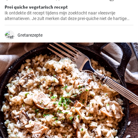
Prei quiche vegetarisch recept
Ik ontdekte dit recept tijdens mijn zoektocht naar vleesvrije
alternatieven. Je zult merken dat deze prei-quiche niet de hartige
smaak mist van versies met vlees. Het is makkelijk te maken en
ideaal voor een gezonde lunch of avondmaaltijd en gemakkelijk van
tevoren klaar te maken. Daarom is dit recept al jaren een van mijn
Gretarezepte
favorieten.