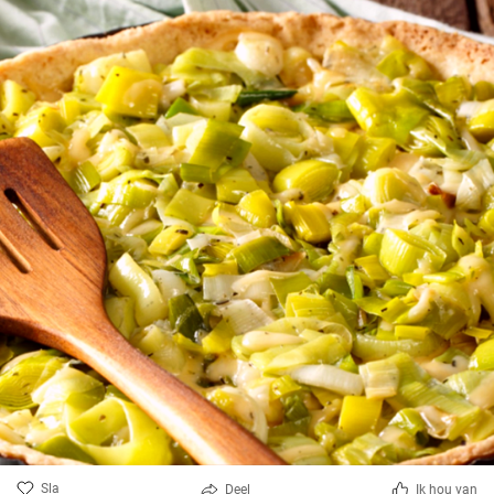
Sla
Deel
Ik hou van