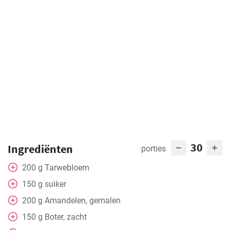
30
Ingrediënten
porties
200
g
Tarwebloem
150
g
suiker
200
g
Amandelen, gemalen
150
g
Boter, zacht