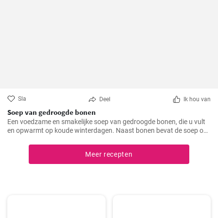
Sla
Deel
Ik hou van
Soep van gedroogde bonen
Een voedzame en smakelijke soep van gedroogde bonen, die u vult
en opwarmt op koude winterdagen. Naast bonen bevat de soep ook
aardappelen, wortelen en uien, die het een rijke smaak en geur
geven.
Meer recepten