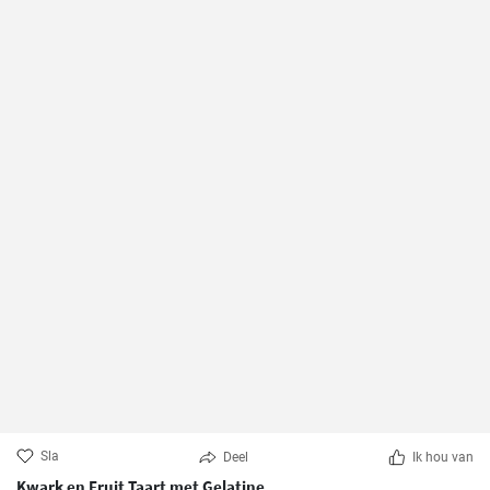
Sla
Deel
Ik hou van
Kwark en Fruit Taart met Gelatine