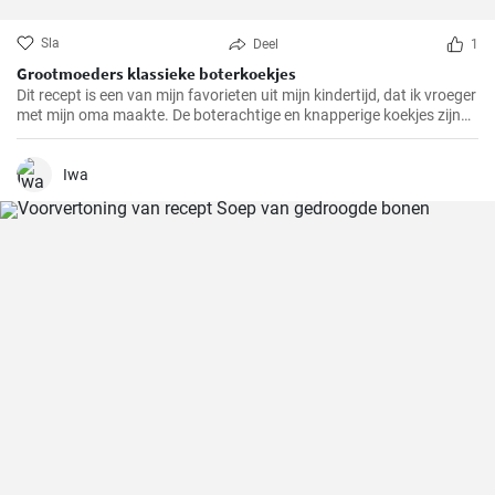
Sla
Deel
1
Grootmoeders klassieke boterkoekjes
Dit recept is een van mijn favorieten uit mijn kindertijd, dat ik vroeger
met mijn oma maakte. De boterachtige en knapperige koekjes zijn
niet alleen makkelijk te maken, maar brengen ook diepe
herinneringen terug en maken het tot een speciale traktatie. We
hebben het recept door de jaren heen zorgvuldig verfijnd en hopen
Iwa
dat je er net zo van zult genieten als wij altijd doen.