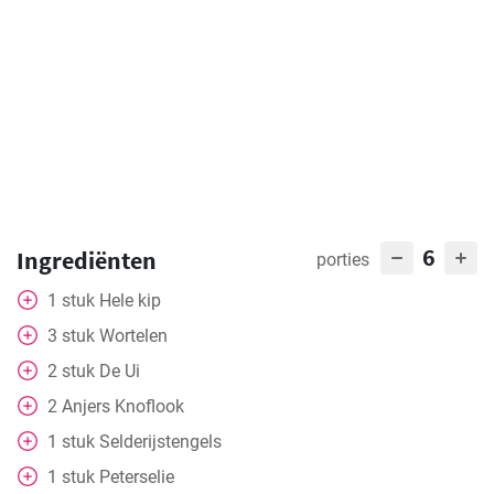
6
Ingrediënten
porties
1
stuk
Hele kip
3
stuk
Wortelen
2
stuk
De Ui
2
Anjers
Knoflook
1
stuk
Selderijstengels
1
stuk
Peterselie