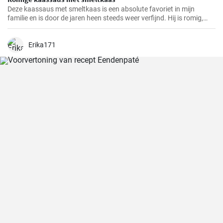
Deze kaassaus met smeltkaas is een absolute favoriet in mijn
familie en is door de jaren heen steeds weer verfijnd. Hij is romig,
smaakvol en gewoonweg heerlijk. De saus is perfect als dip,
pastasaus of bij verschillende gerechten. Als ervaren hobbykok kan
ik zeggen dat dit recept altijd een succes is.
Erika171