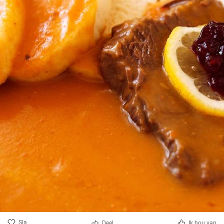
Sla
Deel
Ik hou van