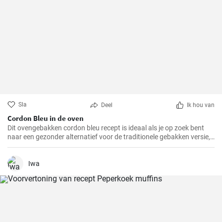
Sla
Deel
Ik hou van
Cordon Bleu in de oven
Dit ovengebakken cordon bleu recept is ideaal als je op zoek bent
naar een gezonder alternatief voor de traditionele gebakken versie,
maar toch wilt genieten van de heerlijke smaak en textuur van
cordon bleu. Ik heb dit recept op verschillende familiebijeenkomsten
gemaakt en het werd elke keer toegejuicht, en ik weet zeker dat het
Iwa
bij jou thuis ook in de smaak zal vallen!