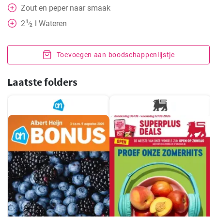
Zout en peper naar smaak
1
2
l
Wateren
⁄
2
Toevoegen aan boodschappenlijstje
Laatste folders