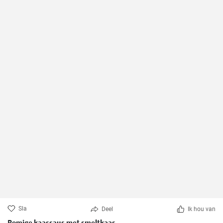
Sla
Deel
Ik hou van
Romige kaassaus met smeltkaas