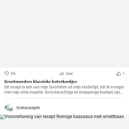
Sla
Deel
1
Grootmoeders klassieke boterkoekjes
Dit recept is een van mijn favorieten uit mijn kindertijd, dat ik vroeger
met mijn oma maakte. De boterachtige en knapperige koekjes zijn
niet alleen makkelijk te maken, maar brengen ook diepe
herinneringen terug en maken het tot een speciale traktatie. We
hebben het recept door de jaren heen zorgvuldig verfijnd en hopen
Gretarezepte
dat je er net zo van zult genieten als wij altijd doen.