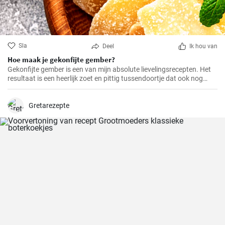
Sla
Deel
Ik hou van
Hoe maak je gekonfijte gember?
Gekonfijte gember is een van mijn absolute lievelingsrecepten. Het
resultaat is een heerlijk zoet en pittig tussendoortje dat ook nog
eens goed is voor je spijsvertering. Het is helemaal zelfgemaakt en
smaakt veel beter dan de versie uit de winkel. Het is heel makkelijk te
maken, je hebt alleen een beetje geduld en tijd nodig.
Gretarezepte