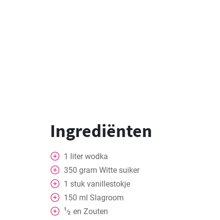
Ingrediënten
1
liter
wodka
350
gram
Witte suiker
1
stuk
vanillestokje
150
ml
Slagroom
1
en
Zouten
⁄
2