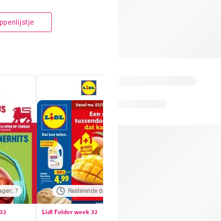
penlijstje
agen: 7
Resterende dagen: 3
Resterende dagen:
 32
Lidl Folder week 32
Auchan folder / publicité