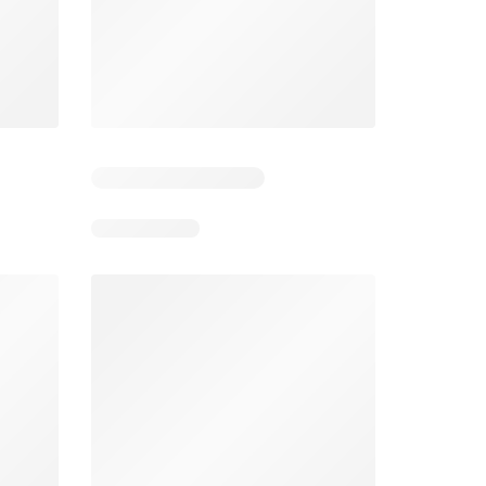
 4
Resterende dagen: 3
Resterende dagen: 4
Aldi folder week 32
Intermarché folder week 32