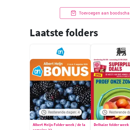
Toevoegen aan boodschap
Laatste folders
Resterende dagen: 4
Resterende d
Albert Heijn Folder week / de la
Delhaize folder week
semaine 32