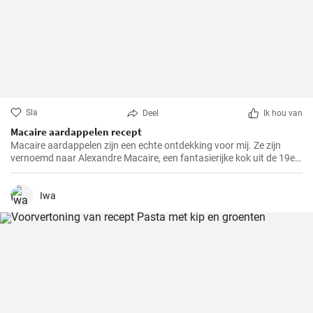
Sla
Deel
Ik hou van
Macaire aardappelen recept
Macaire aardappelen zijn een echte ontdekking voor mij. Ze zijn
vernoemd naar Alexandre Macaire, een fantasierijke kok uit de 19e
eeuw. Dit heerlijke aardappelgerecht is eigenlijk heel eenvoudig en er
zijn maar een paar ingrediënten voor nodig. Het is mijn favoriete
gerecht om in het weekend met mijn gezin te koken, wanneer we
Iwa
allemaal de tijd kunnen nemen om samen van een maaltijd te
genieten. Met een beetje oefening heb je in een mum van tijd een
lekker bijgerechtrecept in je kookrepertoire!