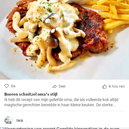
Sla
Deel
Ik hou van
Boeren schnitzel oma's stijl
Ik heb dit recept van mijn geliefde oma, die als volleerde kok altijd
magische gerechten bereidde in haar kleine keuken. De sterke
smaken en knapperige paneerlaag van de BauernSchnitzel maken
dit gerecht tot mijn absolute favoriet. En het beste eraan is dat het
zo makkelijk te bereiden is dat het ook in jouw keuken een compleet
Iwa
succes zal zijn.