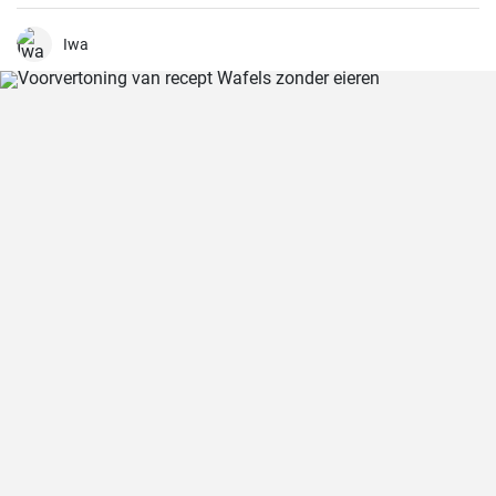
artisjokken in het seizoen zijn. Deze romige versie wordt gemaakt
met goede Parmezaanse kaas en een handvol gehakte noten.
Iwa