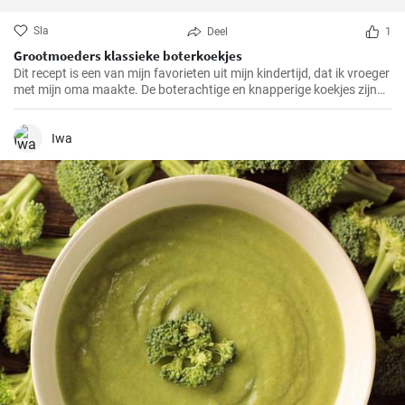
Sla
Deel
1
Grootmoeders klassieke boterkoekjes
Dit recept is een van mijn favorieten uit mijn kindertijd, dat ik vroeger
met mijn oma maakte. De boterachtige en knapperige koekjes zijn
niet alleen makkelijk te maken, maar brengen ook diepe
herinneringen terug en maken het tot een speciale traktatie. We
hebben het recept door de jaren heen zorgvuldig verfijnd en hopen
Iwa
dat je er net zo van zult genieten als wij altijd doen.