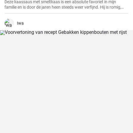
Deze kaassaus met smeltkaas is een absolute favoriet in mijn
familie en is door de jaren heen steeds weer verfijnd. Hij is romig,
smaakvol en gewoonweg heerlijk. De saus is perfect als dip,
pastasaus of bij verschillende gerechten. Als ervaren hobbykok kan
ik zeggen dat dit recept altijd een succes is.
Iwa