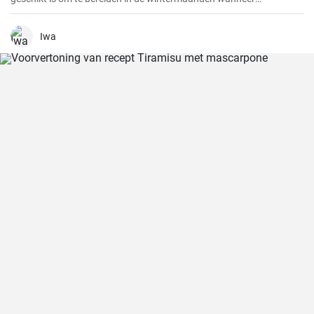
artisjokken in het seizoen zijn. Deze romige versie wordt gemaakt
met goede Parmezaanse kaas en een handvol gehakte noten.
Iwa