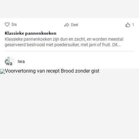
Sla
Deel
1
Klassieke pannenkoeken
Klassieke pannenkoeken zijn dun en zacht, en worden meestal
geserveerd bestrooid met poedersuiker, met jam of fruit. Dit
eenvoudige gerecht is een populaire keuze voor het ontbijt, de lunch
of dessert. Pannenkoeken kunnen ook gevuld worden met zoete of
hartige vullingen naar smaak.
Iwa