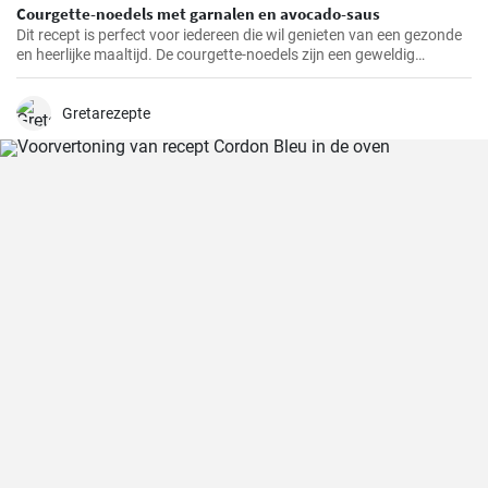
Courgette-noedels met garnalen en avocado-saus
Dit recept is perfect voor iedereen die wil genieten van een gezonde
en heerlijke maaltijd. De courgette-noedels zijn een geweldig
alternatief voor traditionele pasta, terwijl de garnalen en de
avocado-saus een verfrissende en bevredigende smaak toevoegen.
Gretarezepte