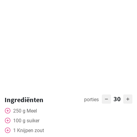
30
Ingrediënten
porties
250
g
Meel
100
g
suiker
1
Knijpen
zout