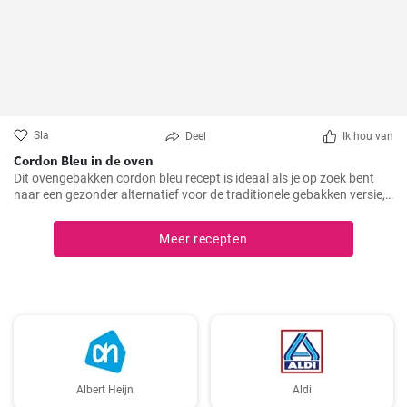
Sla
Deel
Ik hou van
Cordon Bleu in de oven
Dit ovengebakken cordon bleu recept is ideaal als je op zoek bent
naar een gezonder alternatief voor de traditionele gebakken versie,
maar toch wilt genieten van de heerlijke smaak en textuur van
cordon bleu. Ik heb dit recept op verschillende familiebijeenkomsten
Meer recepten
gemaakt en het werd elke keer toegejuicht, en ik weet zeker dat het
bij jou thuis ook in de smaak zal vallen!
Albert Heijn
Aldi