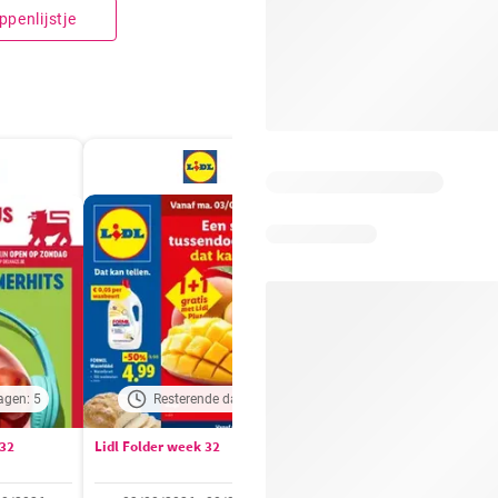
penlijstje
agen: 5
Resterende dagen: 1
Resterende dagen:
 32
Lidl Folder week 32
Auchan folder / publicité