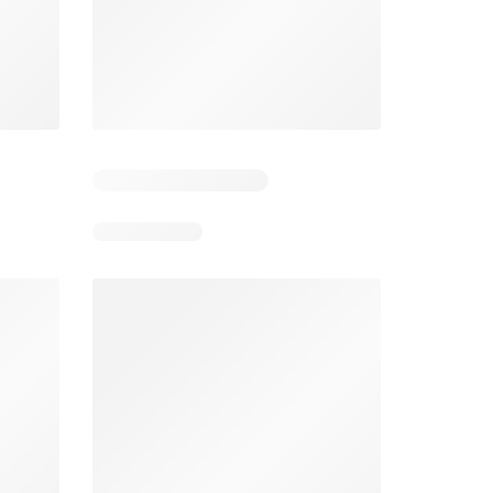
 2
Resterende dagen: 1
Resterende dagen: 2
Aldi folder week 32
Intermarché folder week 32