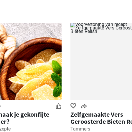
aak je gekonfijte
Zelfgemaakte Vers
er?
Geroosterde Bieten R
zepte
Tammers