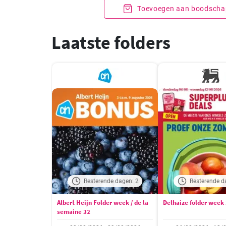
Toevoegen aan boodschap
Laatste folders
Resterende dagen: 2
Resterende d
Albert Heijn Folder week / de la
Delhaize folder week
semaine 32