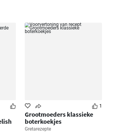
1
Grootmoeders klassieke
elish
boterkoekjes
Gretarezepte