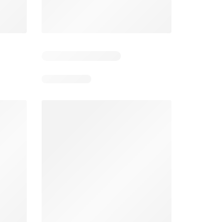
 3
Resterende dagen: 2
Resterende dagen: 3
Aldi folder week 32
Intermarché folder week 32
026
03/08/2026 - 08/08/2026
04/08/2026 - 09/08/2026