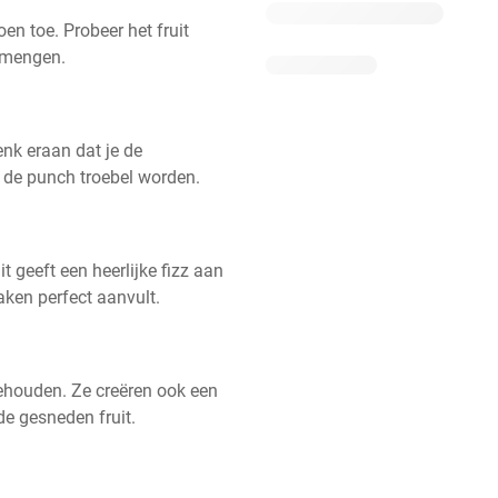
n toe. Probeer het fruit 
ermengen.
nk eraan dat je de 
n de punch troebel worden.
t geeft een heerlijke fizz aan 
ken perfect aanvult.
ehouden. Ze creëren ook een 
de gesneden fruit.