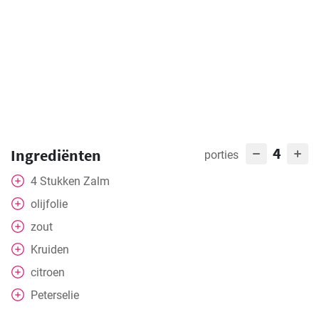
4
Ingrediënten
porties
4
Stukken
Zalm
olijfolie
zout
Kruiden
citroen
Peterselie