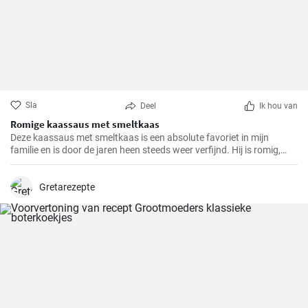
Sla
Deel
Ik hou van
Romige kaassaus met smeltkaas
Deze kaassaus met smeltkaas is een absolute favoriet in mijn
familie en is door de jaren heen steeds weer verfijnd. Hij is romig,
smaakvol en gewoonweg heerlijk. De saus is perfect als dip,
pastasaus of bij verschillende gerechten. Als ervaren hobbykok kan
ik zeggen dat dit recept altijd een succes is.
Gretarezepte