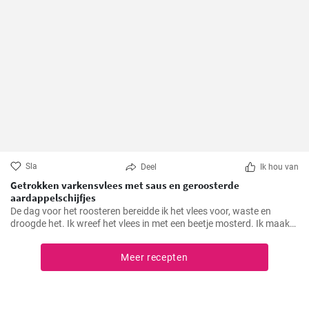
Sla
Deel
Ik hou van
Getrokken varkensvlees met saus en geroosterde
aardappelschijfjes
De dag voor het roosteren bereidde ik het vlees voor, waste en
droogde het. Ik wreef het vlees in met een beetje mosterd. Ik maakte
een marinade van alle ingrediënten en goot deze over het vlees,
masseerde het goed in met mijn handen. Ik bedekte het vlees en liet
Meer recepten
het marineren tot de volgende dag.