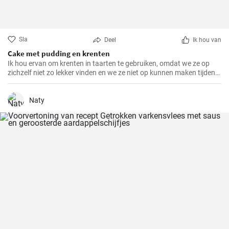
Sla
Deel
Ik hou van
Cake met pudding en krenten
Ik hou ervan om krenten in taarten te gebruiken, omdat we ze op
zichzelf niet zo lekker vinden en we ze niet op kunnen maken tijdens
het seizoen. Als je er veel hebt, probeer dan deze bakplaatcake met
chocoladepudding. Het deeg is ook interessant omdat het griesmeel
bevat.
Naty