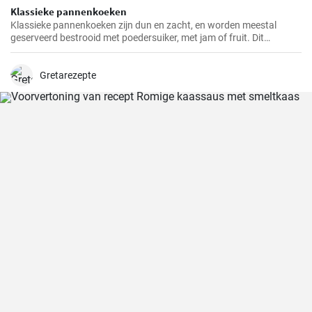
Klassieke pannenkoeken
Klassieke pannenkoeken zijn dun en zacht, en worden meestal
geserveerd bestrooid met poedersuiker, met jam of fruit. Dit
eenvoudige gerecht is een populaire keuze voor het ontbijt, de lunch
of dessert. Pannenkoeken kunnen ook gevuld worden met zoete of
hartige vullingen naar smaak.
Gretarezepte