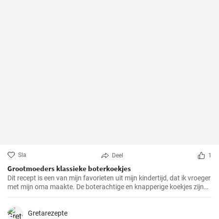
Sla
Deel
1
Grootmoeders klassieke boterkoekjes
Dit recept is een van mijn favorieten uit mijn kindertijd, dat ik vroeger
met mijn oma maakte. De boterachtige en knapperige koekjes zijn
niet alleen makkelijk te maken, maar brengen ook diepe
herinneringen terug en maken het tot een speciale traktatie. We
hebben het recept door de jaren heen zorgvuldig verfijnd en hopen
Gretarezepte