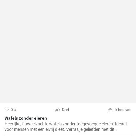
Sla
Deel
Ik hou van
Wafels zonder eieren
Heerlijke, fluweelzachte wafels zonder toegevoegde eieren. Ideaal
voor mensen met een eivrij dieet. Verras je geliefden met dit
prachtige alternatief voor traditionele wafels.