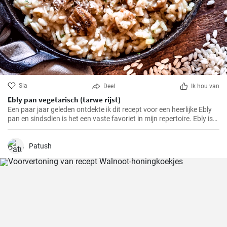
Sla
Deel
Ik hou van
Ebly pan vegetarisch (tarwe rijst)
Een paar jaar geleden ontdekte ik dit recept voor een heerlijke Ebly
pan en sindsdien is het een vaste favoriet in mijn repertoire. Ebly is
een tarweproduct zoals rijst dat een voedzame en smaakvolle
toevoeging is aan veel gerechten. Gecombineerd met verse
groenten en kruiden maakt het een eenvoudig maar heerlijk
Patush
roerbakgerecht waar het hele gezin dol op zal zijn.