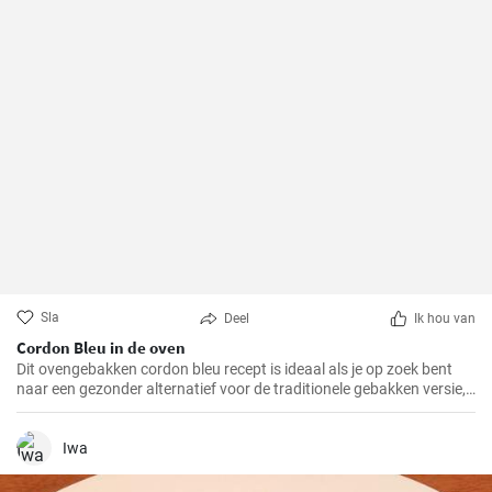
Sla
Deel
Ik hou van
Cordon Bleu in de oven
Dit ovengebakken cordon bleu recept is ideaal als je op zoek bent
naar een gezonder alternatief voor de traditionele gebakken versie,
maar toch wilt genieten van de heerlijke smaak en textuur van
cordon bleu. Ik heb dit recept op verschillende familiebijeenkomsten
gemaakt en het werd elke keer toegejuicht, en ik weet zeker dat het
Iwa
bij jou thuis ook in de smaak zal vallen!