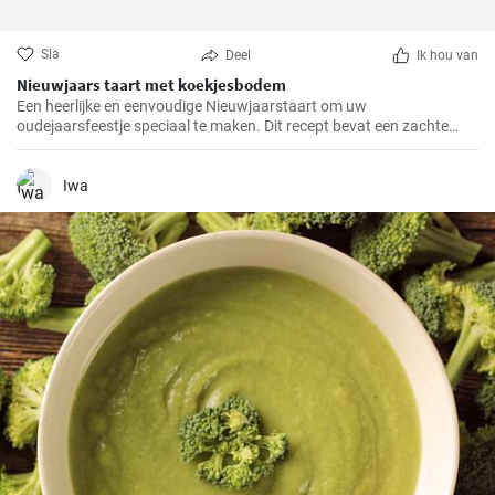
Sla
Deel
Ik hou van
Nieuwjaars taart met koekjesbodem
Een heerlijke en eenvoudige Nieuwjaarstaart om uw
oudejaarsfeestje speciaal te maken. Dit recept bevat een zachte
koekjesbodem, gevuld met een luchtige room- en fruitvulling. Een
perfecte afsluiting voor uw oudejaarsmenu!
Iwa