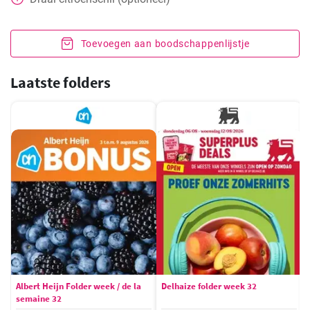
Toevoegen aan boodschappenlijstje
Laatste folders
Albert Heijn Folder week / de la
Delhaize folder week 32
semaine 32