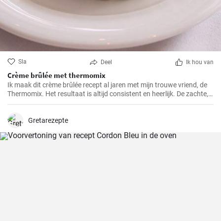
Sla
Deel
Ik hou van
Crème brûlée met thermomix
Ik maak dit crème brûlée recept al jaren met mijn trouwe vriend, de
Thermomix. Het resultaat is altijd consistent en heerlijk. De zachte,
romige textuur, de knapperige karamelkorst en de eenvoudige maar
klassieke smaken maken dit dessert tot een van mijn favorieten.
Gretarezepte