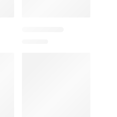
 2
Resterende dagen: 1
Resterende dagen: 2
Aldi folder week 32
Intermarché folder week 32
026
03/08/2026 - 08/08/2026
04/08/2026 - 09/08/2026