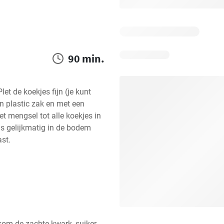
90 min.
t de koekjes fijn (je kunt 
n plastic zak en met een 
t mengsel tot alle koekjes in 
s gelijkmatig in de bodem 
ast.
om de zachte kwark, suiker, 