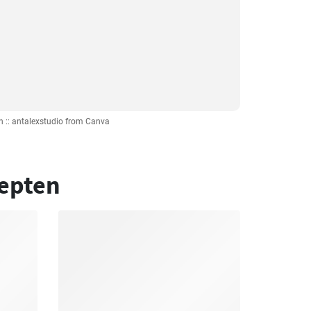
n :: antalexstudio from Canva
epten