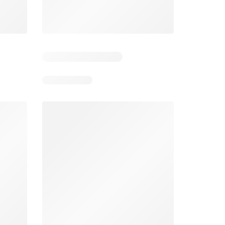
 2
Resterende dagen: 1
Resterende dagen: 2
Aldi folder week 32
Intermarché folder week 32
026
03/08/2026 - 08/08/2026
04/08/2026 - 09/08/2026