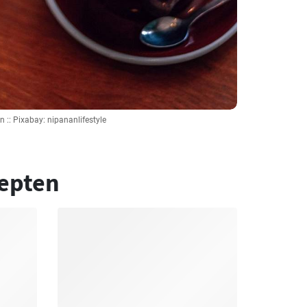
n :: Pixabay: nipananlifestyle
epten