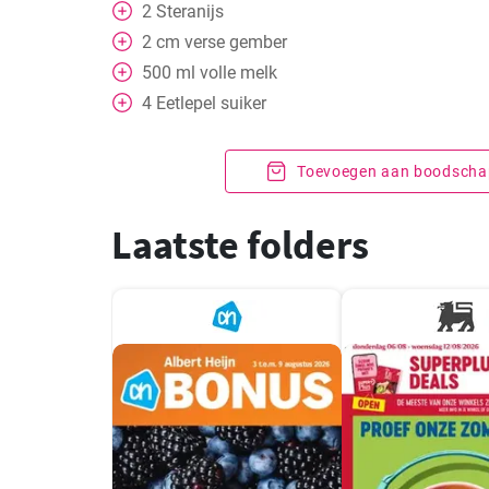
2
Steranijs
2
cm
verse gember
500
ml
volle melk
4
Eetlepel
suiker
Toevoegen aan boodschap
Laatste folders