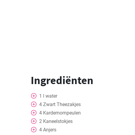
Ingrediënten
1
l
water
4
Zwart
Theezakjes
4
Kardemompeulen
2
Kaneelstokjes
4
Anjers