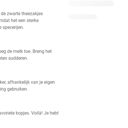
 de zwarte theezakjes 
mdat het een sterke 
 specerijen.
eg de melk toe. Breng het 
uten sudderen.
r, afhankelijk van je eigen 
ning gebruiken.
voriete kopjes. Voilà! Je hebt 