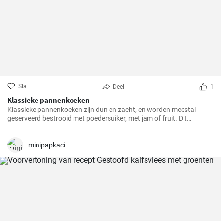
Sla
Deel
1
Klassieke pannenkoeken
Klassieke pannenkoeken zijn dun en zacht, en worden meestal
geserveerd bestrooid met poedersuiker, met jam of fruit. Dit
eenvoudige gerecht is een populaire keuze voor het ontbijt, de lunch
of dessert. Pannenkoeken kunnen ook gevuld worden met zoete of
hartige vullingen naar smaak.
minipapkaci