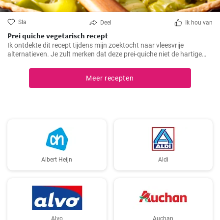
Sla
Deel
Ik hou van
Prei quiche vegetarisch recept
Ik ontdekte dit recept tijdens mijn zoektocht naar vleesvrije
alternatieven. Je zult merken dat deze prei-quiche niet de hartige
smaak mist van versies met vlees. Het is makkelijk te maken en
ideaal voor een gezonde lunch of avondmaaltijd en gemakkelijk van
Meer recepten
tevoren klaar te maken. Daarom is dit recept al jaren een van mijn
favorieten.
Albert Heijn
Aldi
Alvo
Auchan