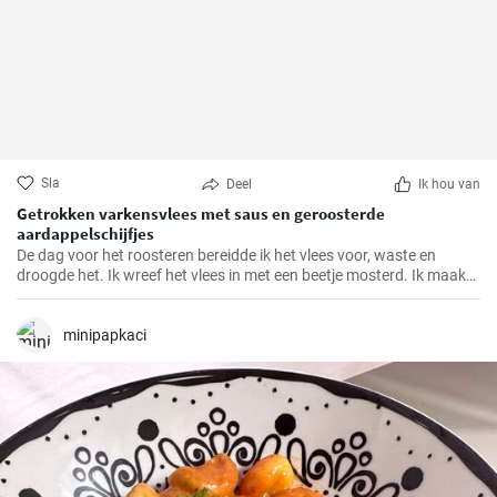
Sla
Deel
Ik hou van
Getrokken varkensvlees met saus en geroosterde
aardappelschijfjes
De dag voor het roosteren bereidde ik het vlees voor, waste en
droogde het. Ik wreef het vlees in met een beetje mosterd. Ik maakte
een marinade van alle ingrediënten en goot deze over het vlees,
masseerde het goed in met mijn handen. Ik bedekte het vlees en liet
het marineren tot de volgende dag.
minipapkaci