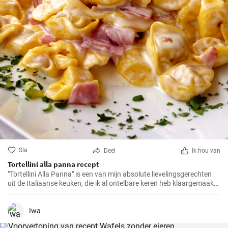
Sla
Deel
Ik hou van
Tortellini alla panna recept
"Tortellini Alla Panna" is een van mijn absolute lievelingsgerechten
uit de Italiaanse keuken, die ik al ontelbare keren heb klaargemaakt
voor familie en vrienden. Deze romige pasta met de smaak van
prosciutto en parmezaan zal gegarandeerd in de smaak vallen bij
elk gehemelte. Ik kan de combinatie van zachte tortellini,
Iwa
fluweelzachte room en de hartige toets van prosciutto in iets minder