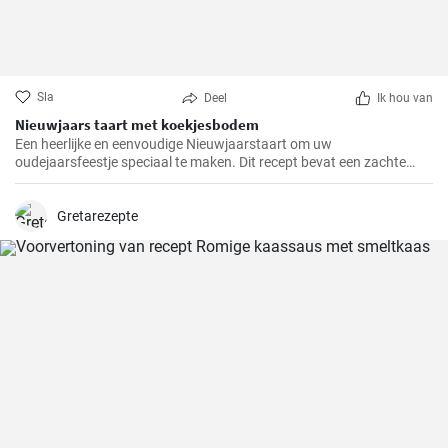
Sla
Deel
Ik hou van
Nieuwjaars taart met koekjesbodem
Een heerlijke en eenvoudige Nieuwjaarstaart om uw
oudejaarsfeestje speciaal te maken. Dit recept bevat een zachte
koekjesbodem, gevuld met een luchtige room- en fruitvulling. Een
perfecte afsluiting voor uw oudejaarsmenu!
Gretarezepte