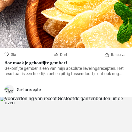
Sla
Deel
Ik hou van
Hoe maak je gekonfijte gember?
Gekonfijte gember is een van mijn absolute lievelingsrecepten. Het
resultaat is een heerlijk zoet en pittig tussendoortje dat ook nog
eens goed is voor je spijsvertering. Het is helemaal zelfgemaakt en
smaakt veel beter dan de versie uit de winkel. Het is heel makkelijk te
maken, je hebt alleen een beetje geduld en tijd nodig.
Gretarezepte