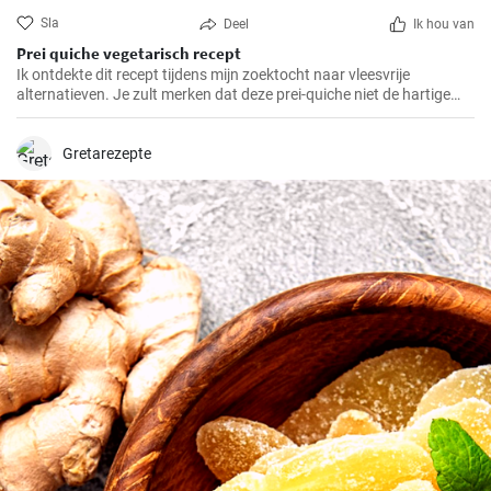
Sla
Deel
Ik hou van
Prei quiche vegetarisch recept
Ik ontdekte dit recept tijdens mijn zoektocht naar vleesvrije
alternatieven. Je zult merken dat deze prei-quiche niet de hartige
smaak mist van versies met vlees. Het is makkelijk te maken en
ideaal voor een gezonde lunch of avondmaaltijd en gemakkelijk van
tevoren klaar te maken. Daarom is dit recept al jaren een van mijn
Gretarezepte
favorieten.