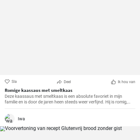
Sla
Deel
Ik hou van
Romige kaassaus met smeltkaas
Deze kaassaus met smeltkaas is een absolute favoriet in mijn
familie en is door de jaren heen steeds weer verfijnd. Hij is romig,
smaakvol en gewoonweg heerlijk. De saus is perfect als dip,
pastasaus of bij verschillende gerechten. Als ervaren hobbykok kan
ik zeggen dat dit recept altijd een succes is.
Iwa