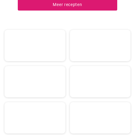
sappig worden. Een echte traktatie voor het gehemelte en altijd een
Meer recepten
hoogtepunt op mijn menu.