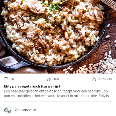
Sla
Deel
Ik hou van
Ebly pan vegetarisch (tarwe rijst)
Een paar jaar geleden ontdekte ik dit recept voor een heerlijke Ebly
pan en sindsdien is het een vaste favoriet in mijn repertoire. Ebly is
een tarweproduct zoals rijst dat een voedzame en smaakvolle
toevoeging is aan veel gerechten. Gecombineerd met verse
groenten en kruiden maakt het een eenvoudig maar heerlijk
Gretarezepte
roerbakgerecht waar het hele gezin dol op zal zijn.