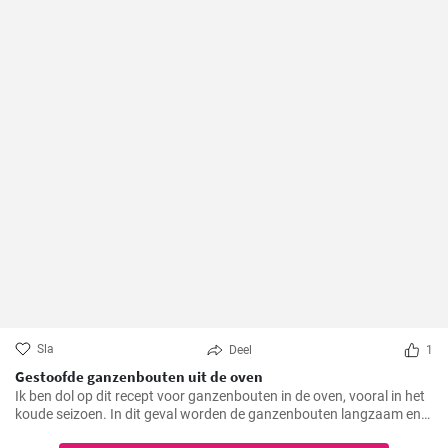
Sla
Deel
1
Gestoofde ganzenbouten uit de oven
Ik ben dol op dit recept voor ganzenbouten in de oven, vooral in het
koude seizoen. In dit geval worden de ganzenbouten langzaam en
zachtjes geroosterd in de oven, waardoor ze bijzonder mals en