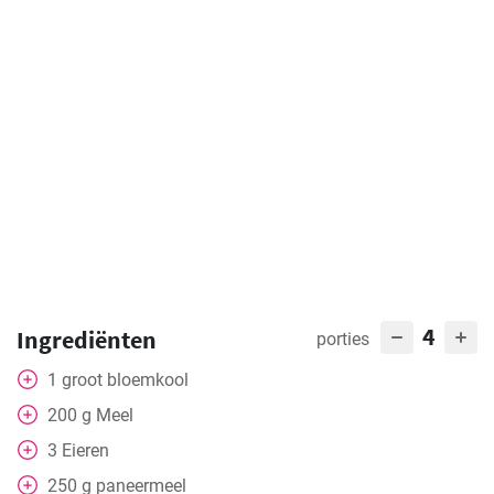
4
Ingrediënten
porties
1
groot
bloemkool
200
g
Meel
3
Eieren
250
g
paneermeel