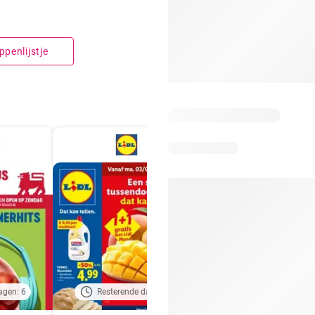
penlijstje
agen: 6
Resterende dagen: 2
Resterende dagen: