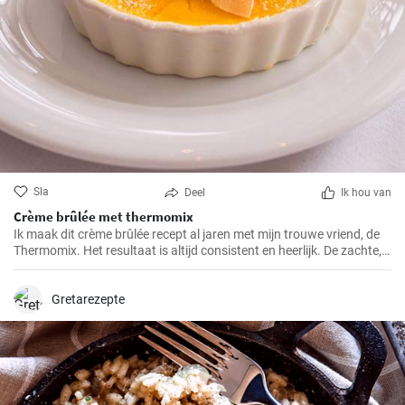
Sla
Deel
Ik hou van
Crème brûlée met thermomix
Ik maak dit crème brûlée recept al jaren met mijn trouwe vriend, de
Thermomix. Het resultaat is altijd consistent en heerlijk. De zachte,
romige textuur, de knapperige karamelkorst en de eenvoudige maar
klassieke smaken maken dit dessert tot een van mijn favorieten.
Gretarezepte