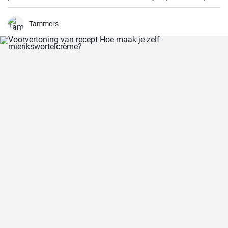
een tarweproduct zoals rijst dat een voedzame en smaakvolle
toevoeging is aan veel gerechten. Gecombineerd met verse
groenten en kruiden maakt het een eenvoudig maar heerlijk
Tammers
roerbakgerecht waar het hele gezin dol op zal zijn.