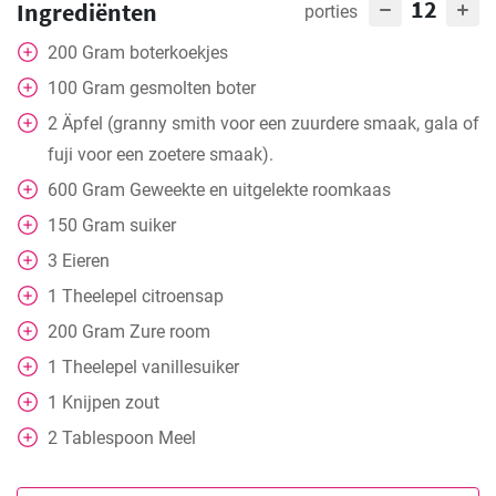
12
Ingrediënten
porties
200
Gram
boterkoekjes
100
Gram
gesmolten boter
2
Äpfel
(granny smith voor een zuurdere smaak, gala of
fuji voor een zoetere smaak).
600
Gram
Geweekte en uitgelekte roomkaas
150
Gram
suiker
3
Eieren
1
Theelepel
citroensap
200
Gram
Zure room
1
Theelepel
vanillesuiker
1
Knijpen
zout
2
Tablespoon
Meel