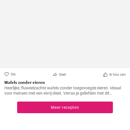
Sla
Deel
Ik hou van
Wafels zonder eieren
Heerlijke, fluweelzachte wafels zonder toegevoegde eieren. Ideaal
voor mensen met een eivrij dieet. Verras je geliefden met dit
prachtige alternatief voor traditionele wafels.
Meer recepten