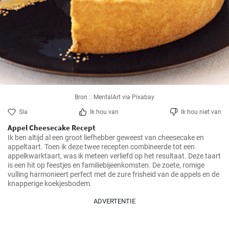
Bron :: MentalArt via Pixabay
Sla
Ik hou van
Ik hou niet van
Appel Cheesecake Recept
Ik ben altijd al een groot liefhebber geweest van cheesecake en 
appeltaart. Toen ik deze twee recepten combineerde tot een 
appelkwarktaart, was ik meteen verliefd op het resultaat. Deze taart 
is een hit op feestjes en familiebijeenkomsten. De zoete, romige 
vulling harmonieert perfect met de zure frisheid van de appels en de 
knapperige koekjesbodem.
ADVERTENTIE