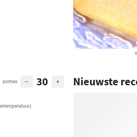
B
30
Nieuwste rec
porties
ertemperatuur)