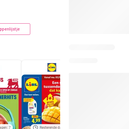
penlijstje
agen: 7
Resterende dagen: 3
Resterende dagen: