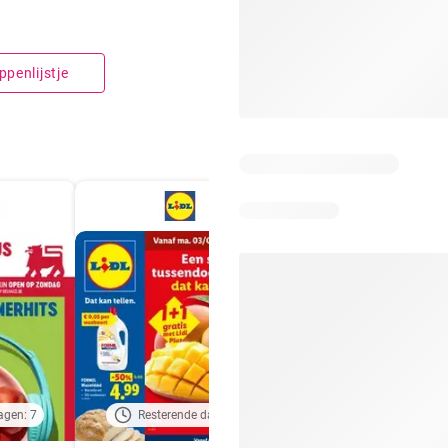
penlijstje
agen: 7
Resterende dagen: 3
Resterende dagen: