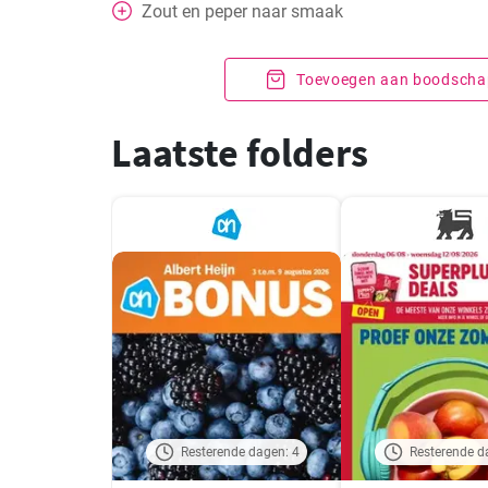
Zout en peper naar smaak
Toevoegen aan boodschap
Laatste folders
Resterende dagen: 4
Resterende d