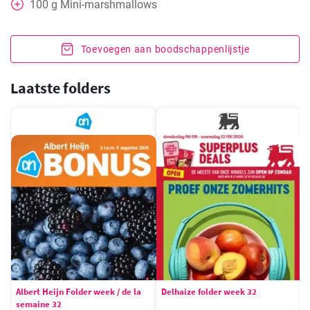
100
g
Mini-marshmallows
Toevoegen aan boodschappenlijstje
Laatste folders
Albert Heijn Folder week / de la
Delhaize folder week 32
semaine 32