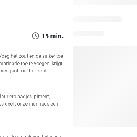
15 min.
oeg het zout en de suiker toe 
marinade toe te voegen, krijgt 
amengaat met het zout.
laurierblaadjes, piment, 
les geeft onze marinade een 
, die de smaak van het vlees 