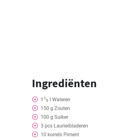
Ingrediënten
1
1
l
Wateren
⁄
2
150
g
Zouten
100
g
Suiker
3
pcs
Laurierbladeren
10
korrels
Piment