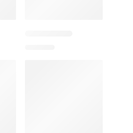
 3
Resterende dagen: 2
Resterende dagen: 3
Aldi folder week 32
Intermarché folder week 32
026
03/08/2026 - 08/08/2026
04/08/2026 - 09/08/2026