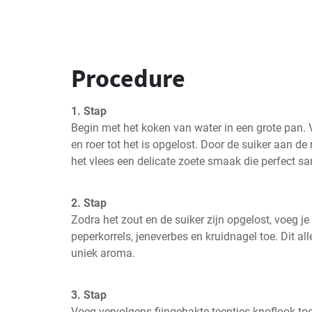
Procedure
1. Stap
Begin met het koken van water in een grote pan. V
en roer tot het is opgelost. Door de suiker aan de 
het vlees een delicate zoete smaak die perfect s
2. Stap
Zodra het zout en de suiker zijn opgelost, voeg je 
peperkorrels, jeneverbes en kruidnagel toe. Dit al
uniek aroma.
3. Stap
Voeg vervolgens fijngehakte teentjes knoflook toe