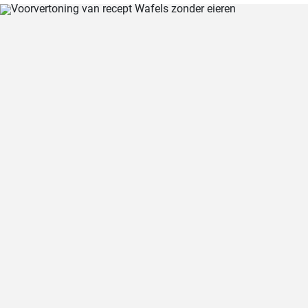
fluweelzachte room en de hartige toets van prosciutto in iets minder
dan 30 minuten maken, een echte traktatie voor pastaliefhebbers!