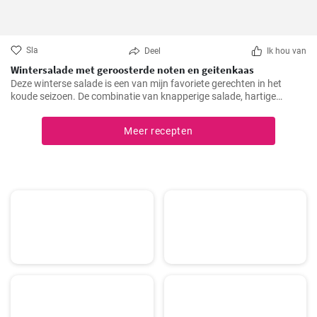
Sla
Deel
Ik hou van
Wintersalade met geroosterde noten en geitenkaas
Deze winterse salade is een van mijn favoriete gerechten in het
koude seizoen. De combinatie van knapperige salade, hartige
geitenkaas en knapperig geroosterde noten biedt niet alleen een
buitengewone smaakervaring, maar is ook een visueel hoogtepunt.
Meer recepten
Ik heb dit recept al zo vaak gemaakt voor mijn familie en vrienden en
het krijgt altijd lovende kritieken.