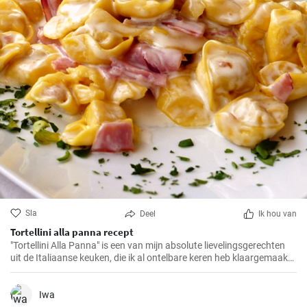
Sla
Deel
Ik hou van
Tortellini alla panna recept
"Tortellini Alla Panna" is een van mijn absolute lievelingsgerechten
uit de Italiaanse keuken, die ik al ontelbare keren heb klaargemaakt
voor familie en vrienden. Deze romige pasta met de smaak van
prosciutto en parmezaan zal gegarandeerd in de smaak vallen bij
elk gehemelte. Ik kan de combinatie van zachte tortellini,
Iwa