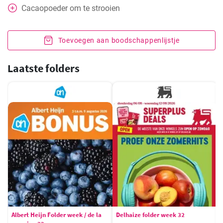
Cacaopoeder om te strooien
Toevoegen aan boodschappenlijstje
Laatste folders
Albert Heijn Folder week / de la
Delhaize folder week 32