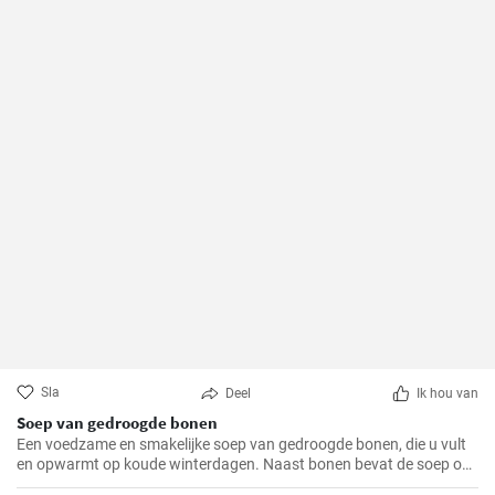
Sla
Deel
Ik hou van
Soep van gedroogde bonen
Een voedzame en smakelijke soep van gedroogde bonen, die u vult
en opwarmt op koude winterdagen. Naast bonen bevat de soep ook
aardappelen, wortelen en uien, die het een rijke smaak en geur