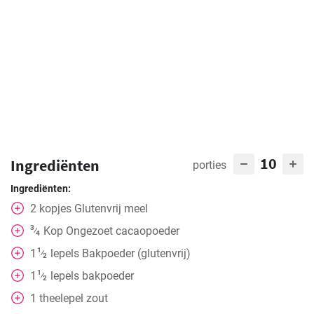
10
Ingrediënten
porties
Ingrediënten:
2
kopjes
Glutenvrij meel
3
Kop
Ongezoet cacaopoeder
⁄
4
1
1
lepels
Bakpoeder (glutenvrij)
⁄
2
1
1
lepels
bakpoeder
⁄
2
1
theelepel
zout