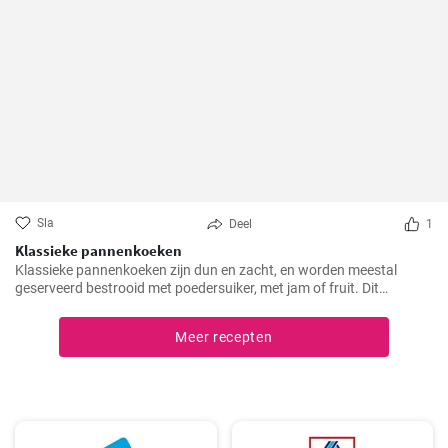
Sla
Deel
1
Klassieke pannenkoeken
Klassieke pannenkoeken zijn dun en zacht, en worden meestal
geserveerd bestrooid met poedersuiker, met jam of fruit. Dit
eenvoudige gerecht is een populaire keuze voor het ontbijt, de lunch
of dessert. Pannenkoeken kunnen ook gevuld worden met zoete of
Meer recepten
hartige vullingen naar smaak.