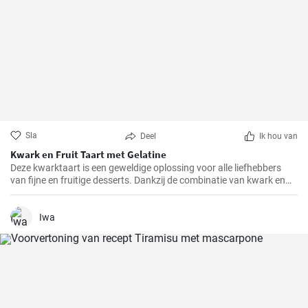
Sla
Deel
Ik hou van
Kwark en Fruit Taart met Gelatine
Deze kwarktaart is een geweldige oplossing voor alle liefhebbers
van fijne en fruitige desserts. Dankzij de combinatie van kwark en
verschillende soorten fruit, heeft het niet alleen een geweldige
smaak, maar is het ook redelijk gezond.
Iwa