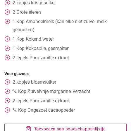
2
kopjes
kristalsuiker
2
Grote eieren
1
Kop
Amandelmelk (kan elke niet-zuivel melk
gebruiken)
1
Kop
Kokend water
1
Kop
Kokosolie, gesmolten
2
lepels
Puur vanille-extract
Voor glazuur:
2
kopjes
bloemsuiker
3
Kop
Zuivelvrije margarine, verzacht
⁄
4
2
lepels
Puur vanille-extract
3
Kop
Ongezoet cacaopoeder
⁄
4
Toevoegen aan boodschappenlijstje