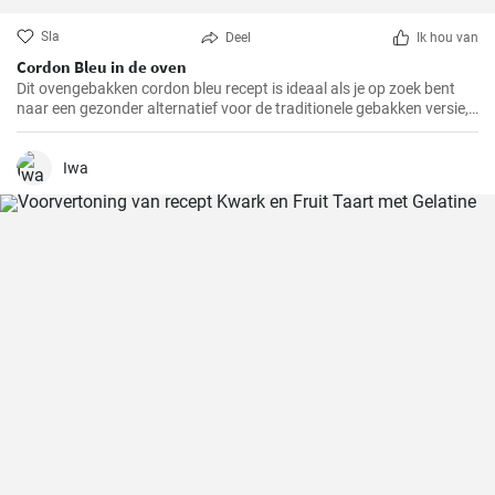
Sla
Deel
Ik hou van
Cordon Bleu in de oven
Dit ovengebakken cordon bleu recept is ideaal als je op zoek bent
naar een gezonder alternatief voor de traditionele gebakken versie,
maar toch wilt genieten van de heerlijke smaak en textuur van
cordon bleu. Ik heb dit recept op verschillende familiebijeenkomsten
gemaakt en het werd elke keer toegejuicht, en ik weet zeker dat het
Iwa
bij jou thuis ook in de smaak zal vallen!