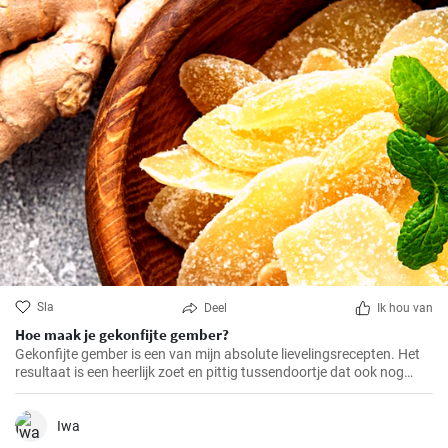
Sla
Deel
Ik hou van
Hoe maak je gekonfijte gember?
Gekonfijte gember is een van mijn absolute lievelingsrecepten. Het
resultaat is een heerlijk zoet en pittig tussendoortje dat ook nog
eens goed is voor je spijsvertering. Het is helemaal zelfgemaakt en
smaakt veel beter dan de versie uit de winkel. Het is heel makkelijk te
maken, je hebt alleen een beetje geduld en tijd nodig.
Iwa