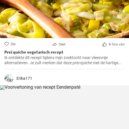
Sla
Deel
Ik hou van
Prei quiche vegetarisch recept
Ik ontdekte dit recept tijdens mijn zoektocht naar vleesvrije
alternatieven. Je zult merken dat deze prei-quiche niet de hartige
smaak mist van versies met vlees. Het is makkelijk te maken en
ideaal voor een gezonde lunch of avondmaaltijd en gemakkelijk van
tevoren klaar te maken. Daarom is dit recept al jaren een van mijn
Erika171
favorieten.