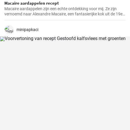
Macaire aardappelen recept
Macaire aardappelen zijn een echte ontdekking voor mij. Ze zijn
vernoemd naar Alexandre Macaire, een fantasierijke kok uit de 19e
eeuw. Dit heerlijke aardappelgerecht is eigenlijk heel eenvoudig en er
zijn maar een paar ingrediënten voor nodig. Het is mijn favoriete
gerecht om in het weekend met mijn gezin te koken, wanneer we
minipapkaci
allemaal de tijd kunnen nemen om samen van een maaltijd te
genieten. Met een beetje oefening heb je in een mum van tijd een
lekker bijgerechtrecept in je kookrepertoire!