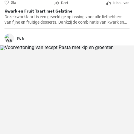
Sla
Deel
Ik hou van
Kwark en Fruit Taart met Gelatine
Deze kwarktaart is een geweldige oplossing voor alle liefhebbers
van fijne en fruitige desserts. Dankzij de combinatie van kwark en
verschillende soorten fruit, heeft het niet alleen een geweldige
smaak, maar is het ook redelijk gezond.
Iwa