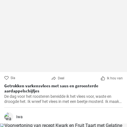
Sla
Deel
Ik hou van
Getrokken varkensvlees met saus en geroosterde
aardappelschijfjes
De dag voor het roosteren bereidde ik het vlees voor, waste en
droogde het. Ik wreef het vlees in met een beetje mosterd. Ik maakte
een marinade van alle ingrediënten en goot deze over het vlees,
masseerde het goed in met mijn handen. Ik bedekte het vlees en liet
het marineren tot de volgende dag.
Iwa