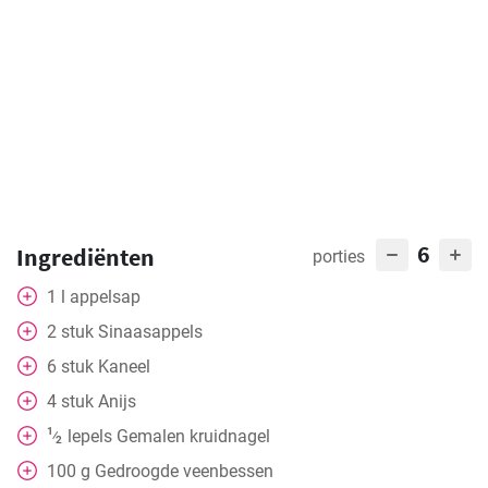
6
Ingrediënten
porties
1
l
appelsap
2
stuk
Sinaasappels
6
stuk
Kaneel
4
stuk
Anijs
1
lepels
Gemalen kruidnagel
⁄
2
100
g
Gedroogde veenbessen