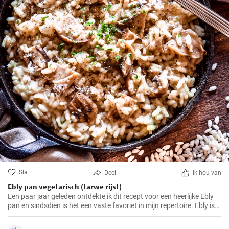
Sla
Deel
Ik hou van
Ebly pan vegetarisch (tarwe rijst)
Een paar jaar geleden ontdekte ik dit recept voor een heerlijke Ebly
pan en sindsdien is het een vaste favoriet in mijn repertoire. Ebly is
een tarweproduct zoals rijst dat een voedzame en smaakvolle
toevoeging is aan veel gerechten. Gecombineerd met verse