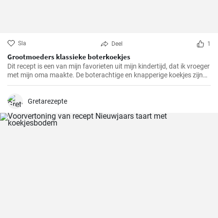
Sla
Deel
1
Grootmoeders klassieke boterkoekjes
Dit recept is een van mijn favorieten uit mijn kindertijd, dat ik vroeger
met mijn oma maakte. De boterachtige en knapperige koekjes zijn
niet alleen makkelijk te maken, maar brengen ook diepe
herinneringen terug en maken het tot een speciale traktatie. We
hebben het recept door de jaren heen zorgvuldig verfijnd en hopen
Gretarezepte
dat je er net zo van zult genieten als wij altijd doen.