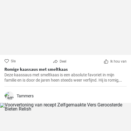
Sla
Deel
Ik hou van
Romige kaassaus met smeltkaas
Deze kaassaus met smeltkaas is een absolute favoriet in mijn
familie en is door de jaren heen steeds weer verfijnd. Hij is romig,
smaakvol en gewoonweg heerlijk. De saus is perfect als dip,
pastasaus of bij verschillende gerechten. Als ervaren hobbykok kan
ik zeggen dat dit recept altijd een succes is.
Tammers