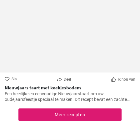
Sla
Deel
Ik hou van
Nieuwjaars taart met koekjesbodem
Een heerlijke en eenvoudige Nieuwjaarstaart om uw
oudejaarsfeestje speciaal te maken. Dit recept bevat een zachte
koekjesbodem, gevuld met een luchtige room- en fruitvulling. Een
perfecte afsluiting voor uw oudejaarsmenu!
Meer recepten