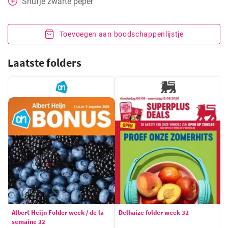
Snufje zwarte peper
Toevoegen aan boodschappenlijstje
Laatste folders
Albert Heijn Folder week / de la
Delhaize folder week 32
semaine 32