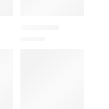
 4
Resterende dagen: 3
Resterende dagen: 4
Aldi folder week 32
Intermarché folder week 32
026
03/08/2026 - 08/08/2026
04/08/2026 - 09/08/2026