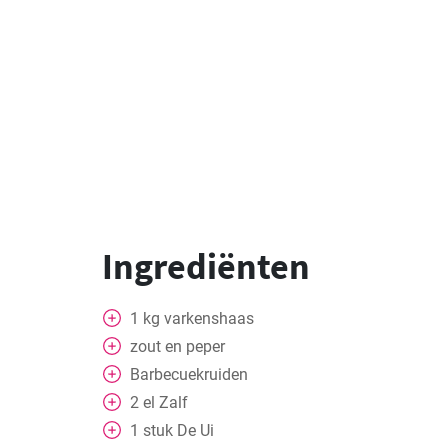
Ingrediënten
1
kg
varkenshaas
zout en peper
Barbecuekruiden
2
el
Zalf
1
stuk
De Ui