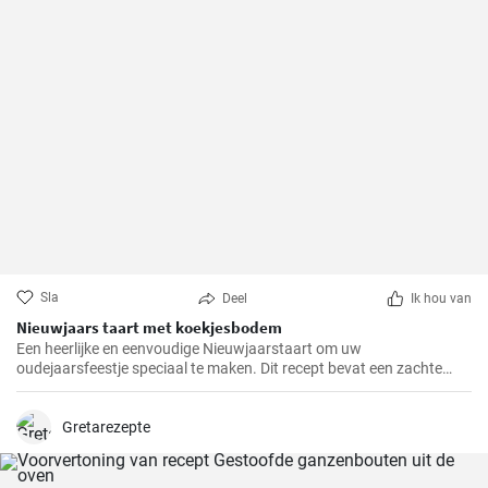
Sla
Deel
Ik hou van
Nieuwjaars taart met koekjesbodem
Een heerlijke en eenvoudige Nieuwjaarstaart om uw
oudejaarsfeestje speciaal te maken. Dit recept bevat een zachte
koekjesbodem, gevuld met een luchtige room- en fruitvulling. Een
perfecte afsluiting voor uw oudejaarsmenu!
Gretarezepte