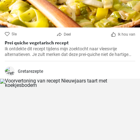
Sla
Deel
Ik hou van
Prei quiche vegetarisch recept
Ik ontdekte dit recept tijdens mijn zoektocht naar vleesvrije
alternatieven. Je zult merken dat deze prei-quiche niet de hartige
smaak mist van versies met vlees. Het is makkelijk te maken en
ideaal voor een gezonde lunch of avondmaaltijd en gemakkelijk van
tevoren klaar te maken. Daarom is dit recept al jaren een van mijn
Gretarezepte
favorieten.