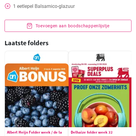
1
eetlepel
Balsamico-glazuur
Toevoegen aan boodschappenlijstje
Laatste folders
Albert Heijn Folder week / de la
Delhaize folder week 32