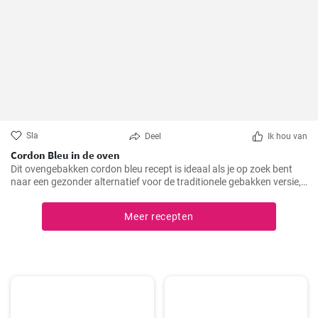
Sla
Deel
Ik hou van
Cordon Bleu in de oven
Dit ovengebakken cordon bleu recept is ideaal als je op zoek bent
naar een gezonder alternatief voor de traditionele gebakken versie,
maar toch wilt genieten van de heerlijke smaak en textuur van
cordon bleu. Ik heb dit recept op verschillende familiebijeenkomsten
Meer recepten
gemaakt en het werd elke keer toegejuicht, en ik weet zeker dat het
bij jou thuis ook in de smaak zal vallen!