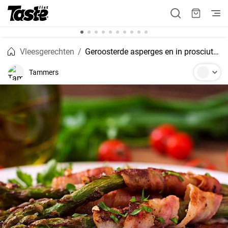
Vleesgerechten
Geroosterde asperges en in prosciutto gewikkelde bundels
Tammers