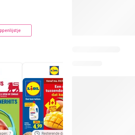
penlijstje
agen: 7
Resterende dagen: 3
Resterende dagen: