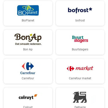
BioPlanet
bofrost
Bon Ap
Buurtslagers
Carrefour
Carrefour market
Colruyt
Delhaize