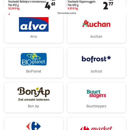
Albert Heijn
Aldi
Alvo
Auchan
BioPlanet
bofrost
Bon Ap
Buurtslagers